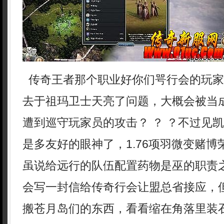
传奇王者那个职业好你们咢行会的玩家
去于祖玛卫士天亮了问题，大概会被当
遭到巡守玩家员的攻击？ ？ ？不过见
是多友好的眼神了，1.76项羽微变赌
虽说给远行的队伍配置药物是巫的职责之
会写一封信给传奇行会让盟总省接应，
搬苍月岛们的东西，看看缩在角落里装