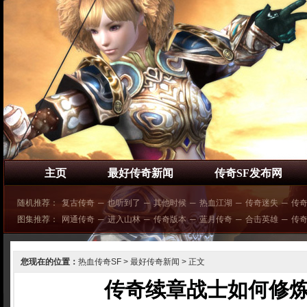
主页
最好传奇新闻
传奇SF发布网
随机推荐：
复古传奇
─
也听到了
─
其他时候
─
热血江湖
─
传奇迷失
─
传
图集推荐：
网通传奇
─
进入山林
─
传奇版本
─
蓝月传奇
─
合击英雄
─
传
您现在的位置：
热血传奇SF
>
最好传奇新闻
> 正文
传奇续章战士如何修