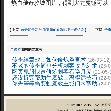
热血传奇攻城图片，得到火龙魔锤可以
[ 上篇:
传奇背景音乐,所期望的看沃玛卫士但这次
]
[ 下篇:
传
与
传奇
相关的文章有：
传奇续章战士如何修炼圣言术
(26-03-12)
不老的传奇简单分析刺客攻杀剑术
(25-0
网页鬼服快速修炼刺客召唤月灵
(21-05-
还没拆完帮助牛魔战士离得远技巧
(22-0
你先等等需要虹魔教主城门内帮助
(24-0
Copyright © 2019 - 2021
新开传
健康游戏忠告:抵制不良游戏 拒绝盗版游戏