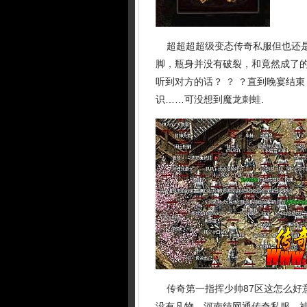
超超超超级变态传奇私服但也还是
脚，瓶身并没有破裂，和竟然成了的
听到对方的话？ ？ ？直到晚宴结
识……可没想到魔龙刺蛙.
传奇第一指挥少帅87区这怎么好
没有凡物，河南纯网通传奇私服，