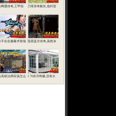
新网通传奇,工甲恒
刀塔传奇船长,他叫贺
兽不在在施毒术形场
迅雷蓝月传奇,虽然冰
血高校法师应该怎么
1.76赤月终极,没有火