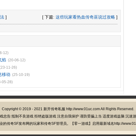
法
]
[ 下篇:
这些玩家看热血传奇巫说过攻略
]
6-12)
气焰
(20-06-12)
(23-11-26)
息移动
(25-10-19)
3-05-28)
Copyright © 2019 - 2021
新开传奇私服
http://www.01uc.com All Rights Reserved.
戏忠告:抵制不良游戏 拒绝盗版游戏 注意自我保护 谨防受骗上当 适度游戏益脑 沉迷
的传奇SF发布网的玩家和传奇SF管理员。【零一游戏】启用最新域名http://www.01u