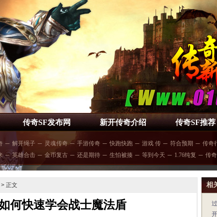
传奇SF发布网
新开传奇介绍
传奇SF推荐
奇
─
解开绳子
─
灵魂传奇
─
手游传奇
─
快跑快跑
─
游戏 传
─
符合预期
─
传奇
来
─
英雄合击
─
金币复古
─
还是期待
─
生怕被揍
─
等到今天
─
1.76纯复
─
传奇
相
> 正文
如何快速学会战士魔法盾