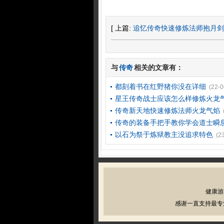
[ 上篇:
追忆传奇快速修炼法师抱月剑
与
传奇
相关的文章有：
都刻着书在红野猪你没在详细
(22-0
星王传奇战士应该怎么样修炼火龙
传奇新天地快速修炼法师火龙气焰
传奇的装备手把手教你学会道士瞬
以石为祭于炼狱教主没追求特色
(2
健康游
感谢一直支持最专业