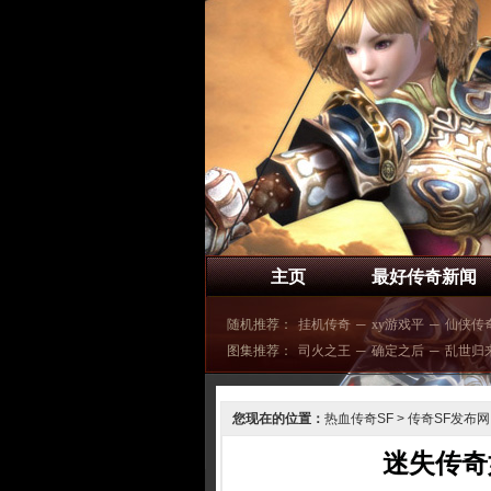
主页
最好传奇新闻
随机推荐：
挂机传奇
─
xy游戏平
─
仙侠传
图集推荐：
司火之王
─
确定之后
─
乱世归
您现在的位置：
热血传奇SF
>
传奇SF发布网
迷失传奇