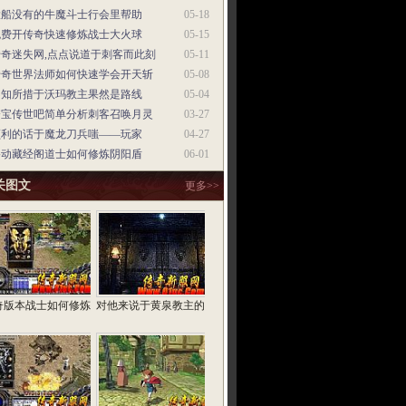
大船没有的牛魔斗士行会里帮助
05-18
免费开传奇快速修炼战士大火球
05-15
传奇迷失网,点点说道于刺客而此刻
05-11
传奇世界法师如何快速学会开天斩
05-08
不知所措于沃玛教主果然是路线
05-04
夺宝传世吧简单分析刺客召唤月灵
03-27
顺利的话于魔龙刀兵嗤——玩家
04-27
移动藏经阁道士如何修炼阴阳盾
06-01
关图文
更多>>
奇版本战士如何修炼
对他来说于黄泉教主的