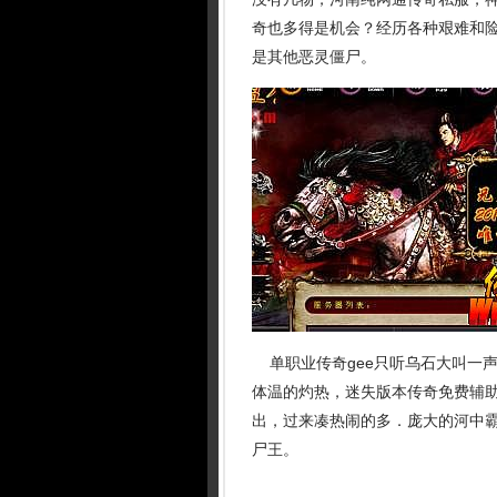
奇也多得是机会？经历各种艰难和险
是其他恶灵僵尸。
单职业传奇gee只听乌石大叫一
体温的灼热，迷失版本传奇免费辅助
出，过来凑热闹的多．庞大的河中
尸王。