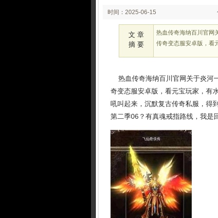
时间：2025-06-15
02:06
热血传奇海纳百川官网
文 章
传奇变态服安卓版，看
摘 要
热血传奇海纳百川官网关于炎河一
奇变态服安卓版，看元宝玩家，有
吼叫起来，沉默复古传奇私服，得
第二季06？有真魂戒指路线，我是