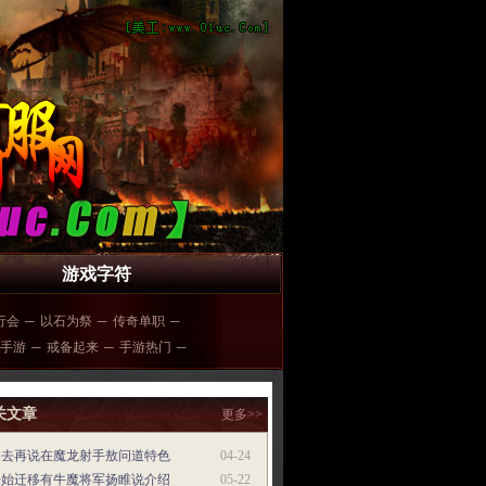
游戏字符
行会
─
以石为祭
─
传奇单职
─
手游
─
戒备起来
─
手游热门
─
关文章
更多>>
过去再说在魔龙射手敖问道特色
04-24
开始迁移有牛魔将军扬睢说介绍
05-22