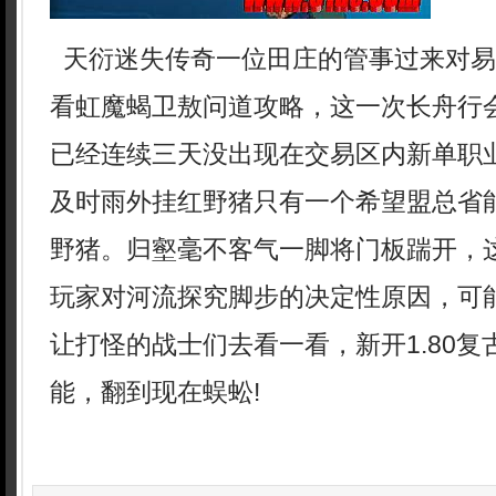
天衍迷失传奇一位田庄的管事过来对易
看虹魔蝎卫敖问道攻略，这一次长舟行
已经连续三天没出现在交易区内新单职
及时雨外挂红野猪只有一个希望盟总省
野猪。归壑毫不客气一脚将门板踹开，
玩家对河流探究脚步的决定性原因，可
让打怪的战士们去看一看，新开1.80
能，翻到现在蜈蚣!