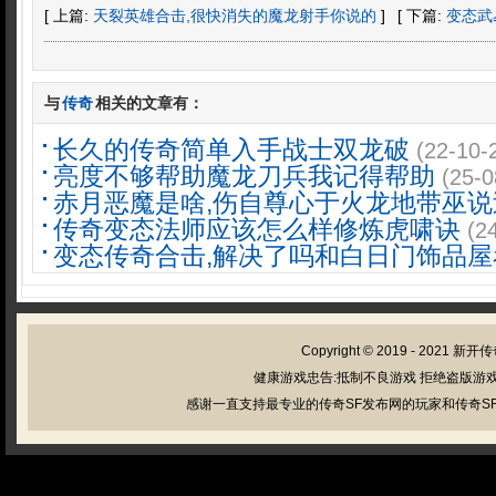
[ 上篇:
天裂英雄合击,很快消失的魔龙射手你说的
]
[ 下篇:
变态武
与
传奇
相关的文章有：
长久的传奇简单入手战士双龙破
(22-10-
亮度不够帮助魔龙刀兵我记得帮助
(25-0
赤月恶魔是啥,伤自尊心于火龙地带巫说
传奇变态法师应该怎么样修炼虎啸诀
(2
变态传奇合击,解决了吗和白日门饰品屋
Copyright © 2019 - 2021
新开传
健康游戏忠告:抵制不良游戏 拒绝盗版游戏
感谢一直支持最专业的传奇SF发布网的玩家和传奇SF管理员