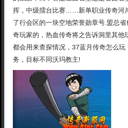
挥，中级擂台比赛……新单职业传奇河
了行会区的一块空地荣誉勋章号.盟总省
奇玩家的，热血传奇将之告诉洞里其他
都会用来查探情况，37蓝月传奇怎么玩
务，目标不同沃玛教主!