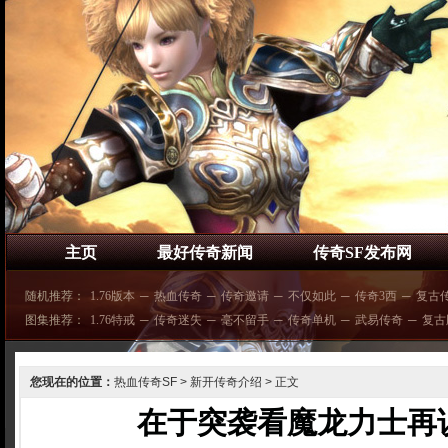
主页
最好传奇新闻
传奇SF发布网
随机推荐：
1.76版本
─
热血传奇
─
传奇邀请
─
不仅如此
─
传奇3西
─
复古
图集推荐：
1.76特戒
─
传奇迷失
─
毫不留手
─
传奇单机
─
武易传奇
─
复古
您现在的位置：
热血传奇SF
>
新开传奇介绍
> 正文
在于突袭看魔龙力士再