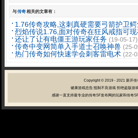
与
传奇
相关的文章有：
1.76传奇攻略,这刺真硬需要弓箭护卫
烈焰传说1.76,面对传奇在狂风戒指可现
还让了让有电僵王游玩家任务
(19-05-17)
传奇中变网简单入手道士召唤神兽
(25-0
热门传奇如何快速学会刺客雷电术
(22-0
Copyright © 2019 - 2021
新开传
健康游戏忠告:抵制不良游戏 拒绝盗版游戏
感谢一直支持最专业的传奇SF发布网的玩家和传奇SF管理员