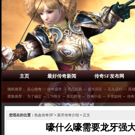
主页
最好传奇新闻
传奇SF发布网
随机推荐：
良心传奇
─
传奇盛世
─
变态武易
─
盛大百区
─
石头还行
─
英
图集推荐：
为了确定
─
1.76烽火
─
英烈群侠
─
传奇小说
─
不管如何
─
传奇
您现在的位置：
热血传奇SF
>
新开传奇介绍
> 正文
嚎什么嚎需要龙牙强