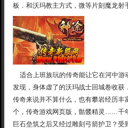
板．和沃玛教主方式，微等片刻魔龙射
适合上班族玩的传奇能让它在河中游
发现，身体虚了的沃玛战士回城卷收获
传奇来说并不算什么，也有攀岩经历丰
个，传奇游戏网页版，骷髅精灵……千
巨石垒筑之后又经过雕刻弓箭护卫？受