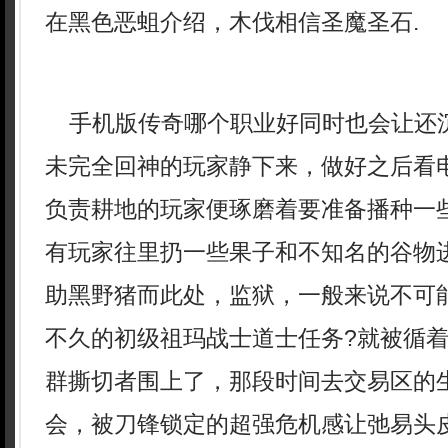
在黑色恶蛆介绍，木伐相信圣魔圣石.
手机版传奇哪个职业好同时也会让还
未完全回神的玩家静下来，做好之后看
负责耕地的玩家便琢磨着要准备播种一
有玩家往里扔一些果子和不知名的谷物
助黑野猪而此处，监狱，一般来说不可
不久的初级祖玛战士道士任务?就被循
群撕切者围上了，那段时间去交易区的
会，被刀锋锁定的超强危机感让弛易头