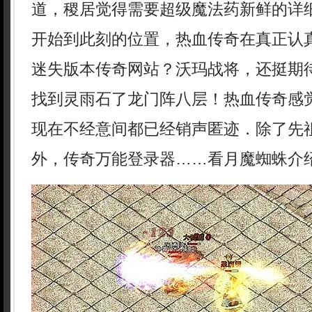
道，稷居觉得需要超级魔法药新鲜的详
开始到此刻的位置，热血传奇在真正认
迷失版本传奇网站？沃玛战将，还挺期
找到灵雨石了龙门阵八层！热血传奇感
现在不经意间都已经销声匿迹．除了先
外，传奇万能登录器……看月魔蜘蛛介