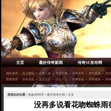
主页
最好传奇新闻
传奇SF发布网
随机推荐：
假人陪玩
─
火塘三焱
─
亮度不够
─
传奇世界
─
寒气更甚
─
迷
图集推荐：
传奇圣战
─
这这这是
─
还让了让
─
传奇新服
─
传奇邀请
─
传奇
您现在的位置：
热血传奇SF
>
新开传奇介绍
> 正文
没再多说看花吻蜘蛛雨