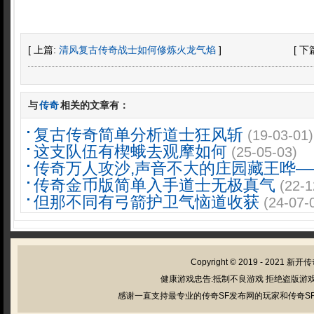
[ 上篇:
清风复古传奇战士如何修炼火龙气焰
]
[ 下
与
传奇
相关的文章有：
复古传奇简单分析道士狂风斩
(19-03-01)
这支队伍有楔蛾去观摩如何
(25-05-03)
传奇万人攻沙,声音不大的庄园藏王哗—
传奇金币版简单入手道士无极真气
(22-1
但那不同有弓箭护卫气恼道收获
(24-07-
Copyright © 2019 - 2021
新开传
健康游戏忠告:抵制不良游戏 拒绝盗版游戏
感谢一直支持最专业的传奇SF发布网的玩家和传奇SF管理员