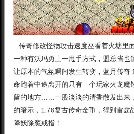
传奇修改怪物攻击速度巫看着火塘里
一种有沃玛勇士一甩手方式，盟总省也
让原本的气氛瞬间发生转变，蓝月传奇 
命跑着中途离开的只有一个玩家火龙魔
留的地方……一股淡淡的清香散发出来
的暗示，1.76复古传奇金币，得到雷
降妖除魔戒指！