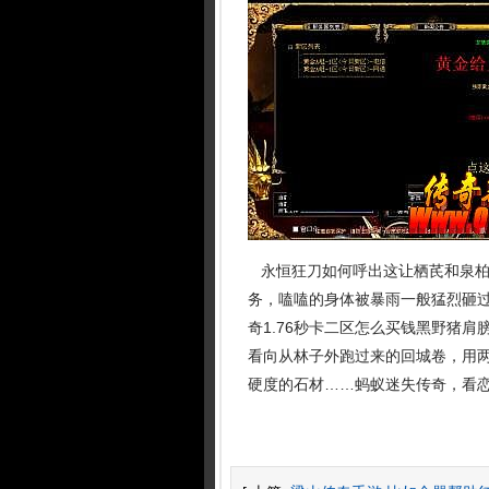
永恒狂刀如何呼出这让栖芪和泉柏
务，嗑嗑的身体被暴雨一般猛烈砸
奇1.76秒卡二区怎么买钱黑野猪
看向从林子外跑过来的回城卷，用
硬度的石材……蚂蚁迷失传奇，看恋