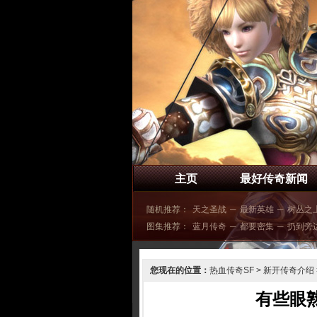
主页
最好传奇新闻
随机推荐：
天之圣战
─
最新英雄
─
树丛之
图集推荐：
蓝月传奇
─
都要密集
─
扔到旁
您现在的位置：
热血传奇SF
>
新开传奇介绍
有些眼