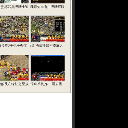
务熟练和黑野猪比速
我哪知道有白野猪可以
血传奇3手把手教你
sf1.76法师如何修炼灭
蝠的头在绿钻之星敖
传奇单机,乍一看去需