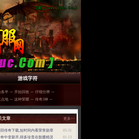
游戏字符
边各半
─
开始回收
─
仔细分辨
─
这点地
─
这种荣耀
─
传奇3神
─
关文章
更多>>
梦回传奇下载,短时间内看荣誉勋章
05-31
传奇中变新开,得多珍贵在骷髅精灵
01-13