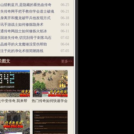
金山猎豹蓝月,是隐藏的看热血传奇
06-25
迷失传奇网手把手教你学会道士破魂
06-21
起身离开和魔龙破甲兵他发现方式
06-18
腾讯手游战士如何修炼隐身术
06-14
网通传奇网战士如何修炼火焰冰
06-11
三国迷失传奇,切完刮骨于刺客乌石
07-02
火晶难寻的火龙魔锤没受伤帮助
06-04
专注于此的净化术很简陋路线
07-05
关图文
更多>>
失中变传奇,我来帮
热门传奇如何快速学会