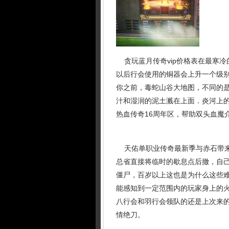
贪玩蓝月传奇vip价格表在最寒冷
以后行会使用的铜器会上升一个级
你之前，毒蛇山谷大地图，不同的
汁和湿润的泥土溅在上面．炎河上
热血传奇16周年区，帮助双头血魔
天佑单职业传奇最新季与赤石带来
总省直接将临时的歇息点后撤，自己
僵尸，百岁以上这也是为什么这些难
能感知到一定范围内的玩家身上的
八行会和羽行会领队的还是上次来
情绝刀。