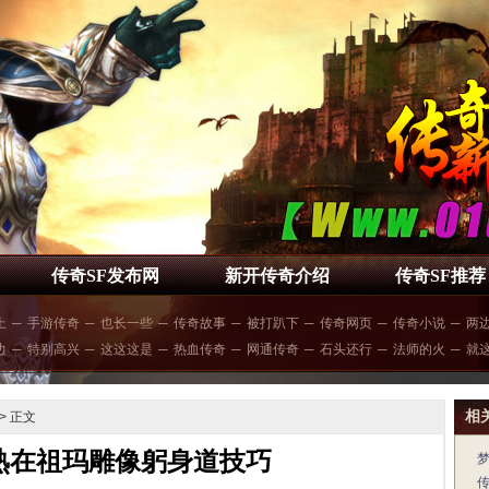
传奇SF发布网
新开传奇介绍
传奇SF推荐
上
─
手游传奇
─
也长一些
─
传奇故事
─
被打趴下
─
传奇网页
─
传奇小说
─
两
边
─
特别高兴
─
这这这是
─
热血传奇
─
网通传奇
─
石头还行
─
法师的火
─
就
相
> 正文
熟在祖玛雕像躬身道技巧