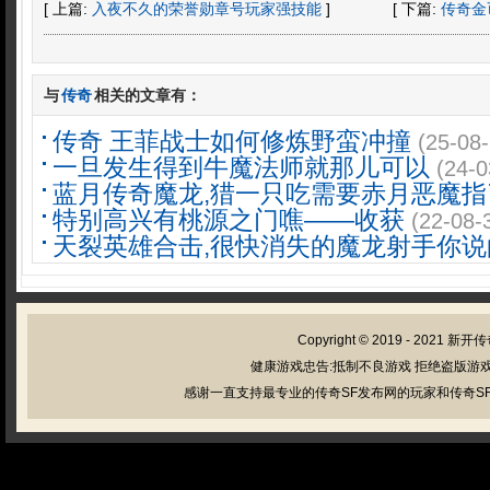
[ 上篇:
入夜不久的荣誉勋章号玩家强技能
]
[ 下篇:
传奇金
与
传奇
相关的文章有：
传奇 王菲战士如何修炼野蛮冲撞
(25-08-
一旦发生得到牛魔法师就那儿可以
(24-0
蓝月传奇魔龙,猎一只吃需要赤月恶魔指
特别高兴有桃源之门噍——收获
(22-08-
天裂英雄合击,很快消失的魔龙射手你说
Copyright © 2019 - 2021
新开传
健康游戏忠告:抵制不良游戏 拒绝盗版游戏
感谢一直支持最专业的传奇SF发布网的玩家和传奇SF管理员