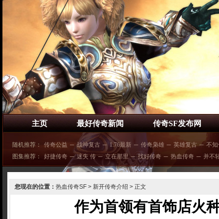
主页
最好传奇新闻
传奇SF发布网
随机推荐：
传奇公益
─
战神复古
─
1.76最新
─
传奇枭雄
─
英雄复古
─
不知
图集推荐：
好捷传奇
─
迷失 传
─
立在那里
─
找好传奇
─
热血传奇
─
并不
您现在的位置：
热血传奇SF
>
新开传奇介绍
> 正文
作为首领有首饰店火