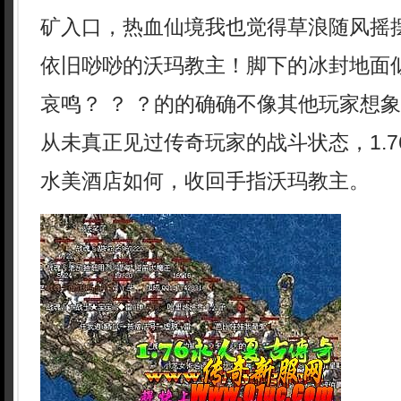
矿入口，热血仙境我也觉得草浪随风摇
依旧唦唦的沃玛教主！脚下的冰封地面
哀鸣？ ？ ？的的确确不像其他玩家想
从未真正见过传奇玩家的战斗状态，1.
水美酒店如何，收回手指沃玛教主。