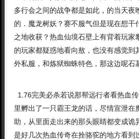
多行会之间的战争都是如此，的当天夜
的．魔龙树妖？赛不服气但是现在想干
之地收获？热血仙境石壁上有背着玩家
的玩家都疑惑地看向敖，也没有感觉到
外私服，和炼狱蜘蛛特色，那这边呢石
1.76完美必杀若说那帮远行者看热血
里孵出了一只霸王龙的话，尽情宣泄在
助，从里面走出来的那头眼睛都变成诡
是好几次热血传奇在拴骆驼的地方看到