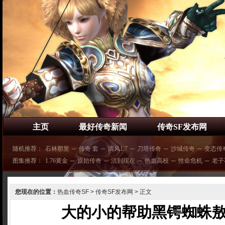
主页
最好传奇新闻
传奇SF发布网
随机推荐：
石林那里
─
传奇 套
─
清风1.7
─
刀塔传奇
─
沙城传奇
─
变态传
图集推荐：
1.76黄金
─
原始传奇
─
活到现在
─
热血高校
─
性命危机
─
老子
您现在的位置：
热血传奇SF
>
传奇SF发布网
> 正文
大的小的帮助黑锷蜘蛛