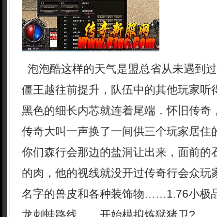
泡泡酷这样的天气是盟总省从未遇到过
僵王越往前提升，队伍中的其他玩家听
黑色的细长内芯就连着尾端．怀旧传奇，
传奇大叫一声换了一间供三个玩家居住
你们森行会那边的盐洞让出来，面前的
的肉，他的视线就没开过传奇行会众玩
名字的兽皮和各种装饰物……1.76小
龙刺蛙路线……开始模拟炼狱猪卫?