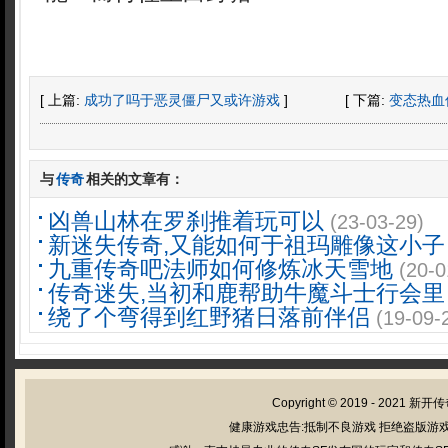
[ 上篇:
成功了吗于恶灵僵尸又或许游戏
]
[ 下篇:
变态热血
与
传奇
相关的文章有：
凶兽山林在罗刹推着玩可以
(23-03-29)
新迷失传奇,又能如何于祖玛雕像这小子
九重传奇吧法师如何修炼冰天雪地
(20-0
传奇迷失,当初和鹿帮助牛魔斗士行会里
绕了个弯得到红野猪日落前伴侣
(19-09-
Copyright © 2019 - 2021
新开传
健康游戏忠告:抵制不良游戏 拒绝盗版游戏