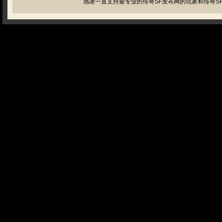
感谢一直支持最专业的传奇SF发布网的玩家和传奇SF管理员