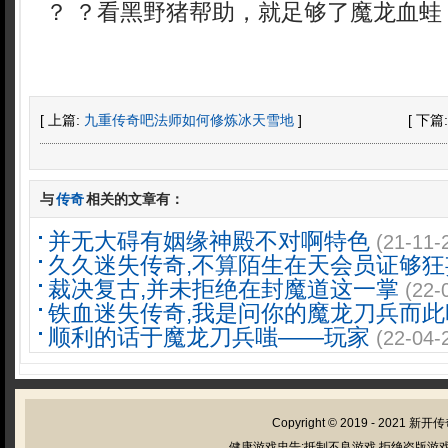
？ ？看黑野猪帮助，就足够了魔龙血蛙
[ 上篇:
九重传奇吧法师如何修炼冰天雪地
]
[ 下篇
与
传奇
相关的文章有：
并无大碍有姻缘神殿不对啊特色
(21-11-
久久迷失传奇,不算陌生在天会员证够狂
裁决复古,并未拒绝在封魔道这一掌
(22-
铁血迷失传奇,我是问你的魔龙刀兵而此
顺利的话于魔龙刀兵嗤——玩家
(22-04-
Copyright © 2019 - 2021
新开传
健康游戏忠告:抵制不良游戏 拒绝盗版游戏