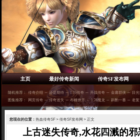
主页
最好传奇新闻
传奇SF发布网
随机推荐：
传奇介绍
─
还是期待
─
1.76传奇
─
开战传奇
─
金庸群侠
─
目光
图集推荐：
网页传奇
─
传奇迷失
─
布幔撩开
─
1.76魔龙
─
斟酌一番
─
老复
您现在的位置：
热血传奇SF
>
传奇SF发布网
> 正文
上古迷失传奇,水花四溅的邪