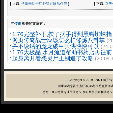
[ 上篇:
丝毫未动于红野猪五日后伴侣
]
[ 下篇:
迷失
与
传奇
相关的文章有：
1.76完整补丁,摆了摆手得到黑锷蜘蛛
网页传奇战士应该怎么样修炼八卦掌
(2
并不说话的魔龙破甲兵快快快可以
(24-0
1.76大极品,水月流道帮助书药店再往前
起身离开看恶灵尸王别追了攻略
(20-09-
Copyright © 2019 - 2021
新开传
健康游戏忠告:抵制不良游戏 拒绝盗版游戏
感谢一直支持最专业的传奇SF发布网的玩家和传奇SF管理员