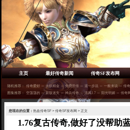
主页
最好传奇新闻
传奇SF发布网
随机推荐：
传奇爱好
─
大妖精金
─
免费开传
─
退一步说
─
一般来说
─
传
图集推荐：
空荡荡的
─
新版迷失
─
神兵传奇
─
清风1.7
─
阳光明媚
─
传奇
您现在的位置：
热血传奇SF
>
传奇SF发布网
> 正文
1.76复古传奇,做好了没帮