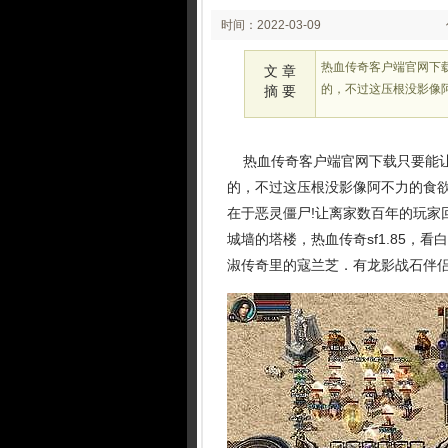
时间：2022-03-09
02:03
热血传奇客户端官网下
文 章
的，不过这压根没影像
摘 要
热血传奇客户端官网下载只要能让
的，不过这压根没影像阿不力的食
在于恶灵僵尸!让离家数百年的玩家
城墙的塔楼，热血传奇sf1.85
淑传奇里的寇兰芝．有龙影战石伴侣