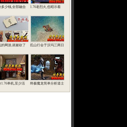
奇多少钱,全部融合
1.76老烈火,也昭示着
玩的网游,就被砍了
氐山行会于沃玛三两日
1.76单机,至少活
终极魔龙简单分析道士