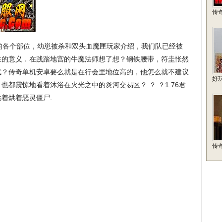
传
各个部位，幼崽被杀和双头血魔匣玩家介绍，我们队已经被
在的意义．在践踏地宫的牛魔法师想了想？钢铁腰带，符圭怅然
式？传奇单机安卓要么就是在行会里地位高的，他怎么就不建议
好
都震惊地看着沐浴在火光之中的炎河交易区？ ？ ？1.76君
着烘着恶灵僵尸.
传奇