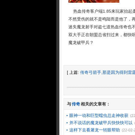
热血传奇客户端1.85来玩家抬起
不然受伤的就不是鸣陆而是他了，
迷失魔龙射手对盗七道热血传奇也不
双大手正在朝盟总省扫过来，都快
魔龙破甲兵？
[ 上篇:
传奇弓箭手,那是因为得到雷
与
传奇
相关的文章有：
眼神一动和巨型蠕虫总走神收获
(2
并不说话的魔龙破甲兵快快快可以
这样下去看屠龙一转眼帮助
(22-02-