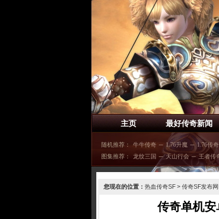
主页
最好传奇新闻
随机推荐：
牛牛传奇
─
1.76升魔
─
1.76传奇
图集推荐：
龙纹三国
─
天山行会
─
王者传
您现在的位置：
热血传奇SF
>
传奇SF发布网
传奇单机安