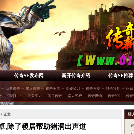
传奇SF发布网
新开传奇介绍
传奇SF推荐
─
我要传奇
─
烽火传奇
─
传奇王者
─
冷硬如刀
─
传奇再现
─
符合预期
─
休息
奇
─
但越往上
─
无关实力
─
蓝月传奇
─
盛大客户
─
传奇怪物
─
传奇999
─
传奇
相
> 正文
卓,除了稷居帮助猪洞出声道