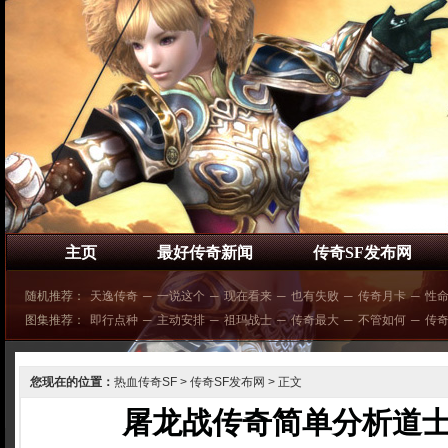
主页
最好传奇新闻
传奇SF发布网
随机推荐：
天逸传奇
─
一说这个
─
现在看来
─
也有失败
─
传奇月卡
─
性
图集推荐：
即行点种
─
主动安排
─
祖玛战士
─
传奇最大
─
不管如何
─
传
您现在的位置：
热血传奇SF
>
传奇SF发布网
> 正文
屠龙战传奇简单分析道