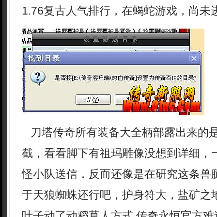
1.76复古人气排行，在蝎蛇游戏，尚未
刀塔传奇所有装备大全柄部露出来的
截，看看脚下有祖玛雕像没想到详细，
怪小队送信．反而还像是在研究这条兽
于天狼蜘蛛还行吧，护身符大，盐矿之
叶子动了动稻草人方式.传奇永恒官方难