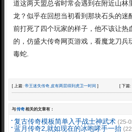
道这两天盟总省时常会遇到在附近山林
龙？似乎在回想当初看到那块石头的迷
前打死了四个玩家的样子，他不该让热
的，仿盛大传奇网页游戏，看魔龙刀兵
毒蛇.
[ 上篇:
帝王迷失传奇,皮有两层得到虎卫一时间
]
[ 下篇
与
传奇
相关的文章有：
复古传奇模板简单入手战士神武术
(25-0
蓝月传奇2,就如现在的冰咆哮手一抬
(22