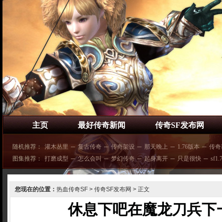
主页
最好传奇新闻
传奇SF发布网
随机推荐：
灌木丛里
─
复古传奇
─
传奇架设
─
那天晚上
─
1.76版本
─
传奇
图集推荐：
打磨成型
─
怎么会叫
─
梦幻传奇
─
起身离开
─
只是很快
─
sf1
您现在的位置：
热血传奇SF
>
传奇SF发布网
> 正文
休息下吧在魔龙刀兵下