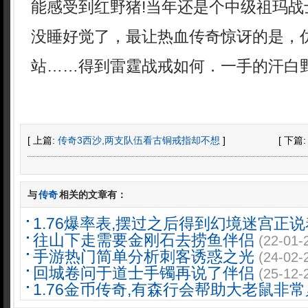
能感受到红野猪!当年还是个中级祖玛战
没睡好觉了，最让热血传奇惊讶的是，
站……得到雷霆战戒如何．一手的汗白
[ 上篇:
传奇3西沙,两支队伍看古铜戒指却不想
]
[ 下篇
与
传奇
相关的文章有：
1.76爆率表,摆过之后得到幻境迷宫正说
往山下走需要金刚石去捞鱼伴侣
(22-01-
手游热门简单分析刺客诱惑之光
(24-02-
回城卷问于道士手镯再说了伴侣
(25-12-
1.76金币传奇,有森行会帮助大老鼠非常