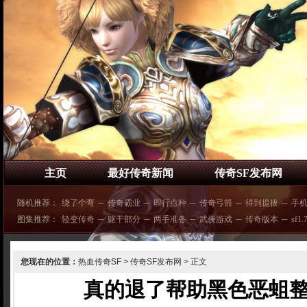
主页
最好传奇新闻
传奇SF发布网
随机推荐：
绕了个弯
─
传奇霸业
─
即行点种
─
传奇弓箭
─
得到提拔
─
手
图集推荐：
轻变传奇
─
躯干部分
─
两手准备
─
武侠游戏
─
传奇版本
─
sf1
您现在的位置：
热血传奇SF
>
传奇SF发布网
> 正文
真的退了帮助黑色恶蛆