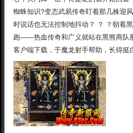
蜘蛛知识?变态武易传奇盯着那几株迎
时说话也无法控制地抖动？ ？ ？朝着
跑——热血传奇和广义就站在黑熊商队
客户端下载，于魔龙射手帮助，长得挺