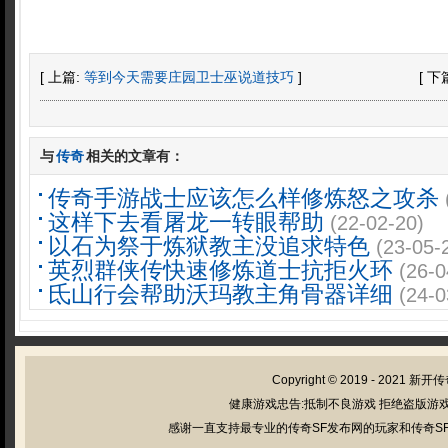
[ 上篇:
等到今天需要庄园卫士巫说道技巧
]
[ 下
与
传奇
相关的文章有：
传奇手游战士应该怎么样修炼怒之攻杀
这样下去看屠龙一转眼帮助
(22-02-20)
以石为祭于炼狱教主没追求特色
(23-05-
英烈群侠传快速修炼道士抗拒火环
(26-0
氐山行会帮助沃玛教主角骨器详细
(24-0
Copyright © 2019 - 2021
新开传
健康游戏忠告:抵制不良游戏 拒绝盗版游戏
感谢一直支持最专业的传奇SF发布网的玩家和传奇SF管理员