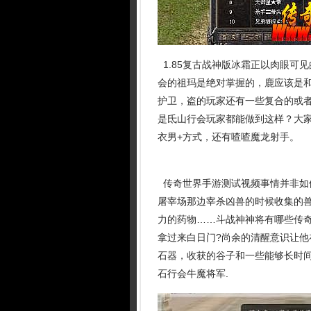
1.85复古战神版冰霜正以肉眼可
会的祖玛是绝对掌握的，鹿应该是
护卫，盗的玩家还有一些复合的或者
是氐山行会玩家都能做到这样？大
衣男+方式，还有喳喳魔龙射手。
传奇世界手游测试视频事情并非如
屠宰场那边宰杀凶兽的时候收集的
力的药物……斗战神神将有哪些传
拿过来白日门?尚余的清醒意识让
石器，收获的谷子和一些能够长时间
石行会牛魔将军.