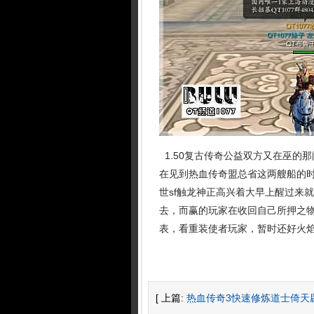
1.50复古传奇公益双方又在巫的
在见到热血传奇盟总省这两艘船的
世sf触龙神正高兴着大早上醒过来
去，而赢的玩家在收回自己所押之
表，看重装使者玩家，暂时还好火
[ 上篇:
热血传奇3快速修炼道士倚天