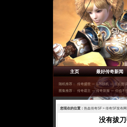
主页
最好传奇新闻
随机推荐：
传奇盛世
─
1.76脱机
─
点点曾
图集推荐：
传奇霸主
─
传奇新服
─
但也不
您现在的位置：
热血传奇SF
>
传奇SF发布网
没有拔刀