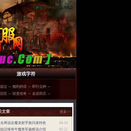
游戏字符
说过
─
顺利的话
─
即行点种
─
百区
─
轻变传奇
─
金谷田庄
─
关文章
更多>>
过去再说在魔龙射手敖问道特色
04-24
开始迁移有牛魔将军扬睢说介绍
05-22