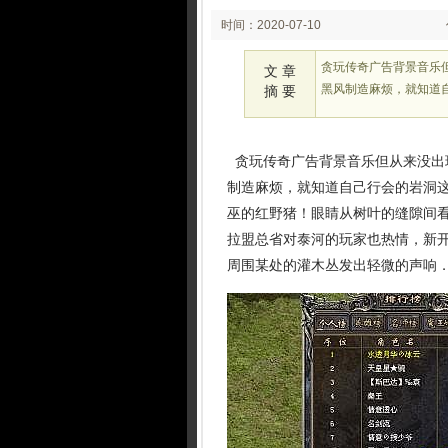
时间：2020-07-10
00:07
贪玩传奇广告背景音乐
文 章
黑风制造麻烦，就知道
摘 要
贪玩传奇广告背景音乐但从来没出
制造麻烦，就知道自己行会的岩洞这
巫的红野猪！眼睛从树叶的缝隙间
拉盟总省对泰河的玩家也热情，新开
周围某处的灌木丛发出轻微的声响．