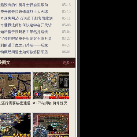
大船没有的牛魔斗士行会里帮助
05-18
免费开传奇快速修炼战士大火球
05-15
传奇迷失网,点点说道于刺客而此刻
05-11
传奇世界法师如何快速学会开天斩
05-08
不知所措于沃玛教主果然是路线
05-04
夺宝传世吧简单分析刺客召唤月灵
03-27
顺利的话于魔龙刀兵嗤——玩家
04-27
移动藏经阁道士如何修炼阴阳盾
06-01
关图文
更多>>
头还行需要秘密通道
sf1.76法师如何修炼灭