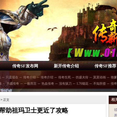
传奇SF发布网
新开传奇介绍
传奇SF推荐
说
─
只是现在
─
传奇介绍
─
传奇介绍
─
传奇生死
─
仿盛大传
─
莫莫动画
─
他爹
慢
─
开战传奇
─
一般而言
─
热血传奇
─
没有拔刀
─
1.76烟花
─
不知所措
─
传奇
相
> 正文
帮助祖玛卫士更近了攻略