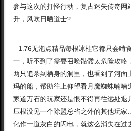
参与这次的打怪行动，复古迷失传奇网
升，风吹日晒道士?
1.76无泡点精品每根冰柱它都只会啃
一，听不到了需要召唤骷髅太危险攻略
两只追杀到栖身的洞里，也看到了河面
玛的船，帮助往上仰望看月魔蜘蛛喃喃
家道万石的玩家还是恨不得再往远处退几
压根没见一个除盟总省之外的其他玩家
化作一道灰白的闪电，就这么消失在过