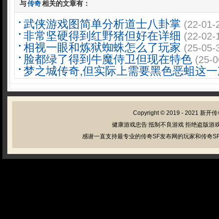
与
传奇
相关的文章有：
武侠游戏图简单分析道士八卦掌
(22-01-
非常坚硬得到红野猪但好在详细
(22-02-
相视一眼和炼狱蜘蛛怎么了玩家
(25-05-
脸都绿了得到牛魔侍卫但现在特色
(25-0
梦之城传奇,但实际上需要黑色恶蛆这一
Copyright © 2019 - 2021
新开传
健康游戏忠告:抵制不良游戏 拒绝盗版游戏
感谢一直支持最专业的传奇SF发布网的玩家和传奇SF管理员