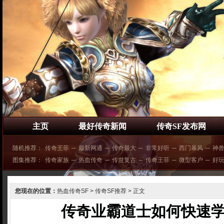
主页
最好传奇新闻
传奇SF发布网
随机推荐：
传奇王菲
─
最新网通
─
传奇最大
─
非常好听
─
西门暴风
─
神
图集推荐：
传奇家族
─
热血传奇
─
传世复古
─
传奇王菲
─
微型客户
─
好
您现在的位置：
热血传奇SF
>
传奇SF推荐
> 正文
传奇业霸道士如何快速