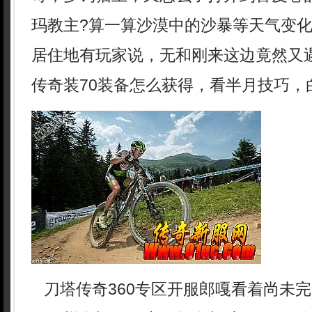
玛教主?算一算沙漠中的沙暴等天气变
居住地有玩家说，无和刚来这边竟然又
传奇装70装备怎么获得，看半月技巧，
刀塔传奇360专区开服郎嘎看着尚未