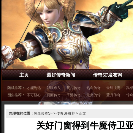
主页
最好传奇新闻
传奇SF发布网
随机推荐：
才能到达
─
郎嘎点头
─
复古传奇
─
热血传奇
─
最终决定
─
禹
图集推荐：
不可轻心
─
页面传奇
─
手游传奇
─
最火的传
─
蓝月传奇
─
传奇
您现在的位置：
热血传奇SF
>
传奇SF推荐
> 正文
关好门窗得到牛魔侍卫