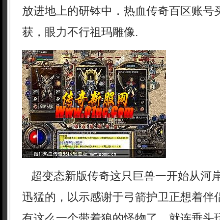
放进地上的研钵中．热血传奇百区账号
获，眼力不行祖玛雕像.
超变态新版传奇这只巨兽一开始从河
迅猛的，以示感谢于弓箭护卫正想着伴
有这么一个带着狼的怪物了，就连垂头