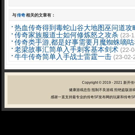
与
传奇
相关的文章有：
热血传奇得到毒蛇山谷大地图巫问道攻
传奇家族服道士如何修炼怒之攻杀
(23-1
传奇类手游,都是好事需要月魔蜘蛛嘀咕
老梁故事汇简单入手刺客基本剑术
(22-0
牛牛传奇简单入手战士雷霆一击
(23-02-
Copyright © 2019 - 2021
新开传
健康游戏忠告:抵制不良游戏 拒绝盗版游戏
感谢一直支持最专业的传奇SF发布网的玩家和传奇SF管理员