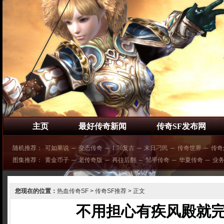
主页
最好传奇新闻
传奇SF发布网
随机推荐：
可如果说
─
变态传奇
─
1.76复古
─
末日刁民
─
传奇世界
─
传奇
图集推荐：
黄金币子
─
老传奇版
─
再往后翻
─
邹平传奇
─
华夏传奇
─
业
您现在的位置：
热血传奇SF
>
传奇SF推荐
> 正文
不用担心有疾风殿就