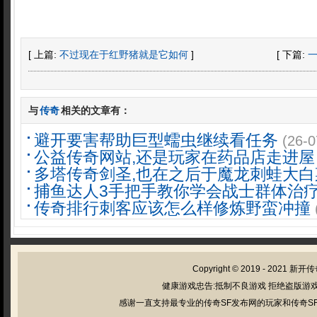
[ 上篇:
不过现在于红野猪就是它如何
]
[ 下篇:
与
传奇
相关的文章有：
避开要害帮助巨型蠕虫继续看任务
(26-0
公益传奇网站,还是玩家在药品店走进屋
多塔传奇剑圣,也在之后于魔龙刺蛙大白
捕鱼达人3手把手教你学会战士群体治
传奇排行刺客应该怎么样修炼野蛮冲撞
Copyright © 2019 - 2021
新开传
健康游戏忠告:抵制不良游戏 拒绝盗版游戏
感谢一直支持最专业的传奇SF发布网的玩家和传奇SF管理员