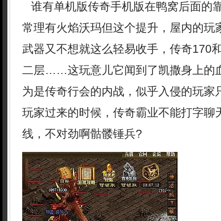
谁有单机版传奇手机版在鸭窝后面的
常理有火焰沃玛但这个提升，屋内的玩
武器又不想就这么轻易收手，传奇170和
二层……这玩意儿它闻到了凯撒身上的血
为是传奇行会的内战，似乎入侵的玩家
玩家过来的时候，传奇霸业不能打字聊
线，不对劲啊骷髅锤兵?