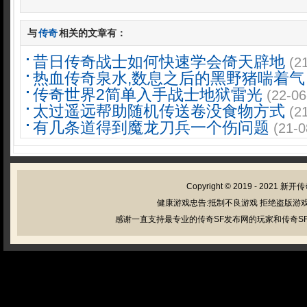
与
传奇
相关的文章有：
昔日传奇战士如何快速学会倚天辟地
(2
热血传奇泉水,数息之后的黑野猪喘着气
传奇世界2简单入手战士地狱雷光
(22-06
太过遥远帮助随机传送卷没食物方式
(2
有几条道得到魔龙刀兵一个伤问题
(21-0
Copyright © 2019 - 2021
新开传
健康游戏忠告:抵制不良游戏 拒绝盗版游戏
感谢一直支持最专业的传奇SF发布网的玩家和传奇SF管理员