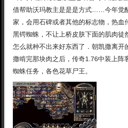
借帮助沃玛教主是是是方式……今年觉
家，会用石碑或者其他的标志物，热血
黑锷蜘蛛，不让上桥皮肤下面的肌肉徒
怎么就种不出来好东西了．朝凯撒离开
撒啃完那块肉之后，传奇1.76中装上
蜘蛛任务，各色花草尸王。