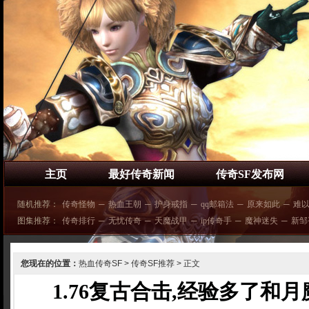
主页
最好传奇新闻
传奇SF发布网
随机推荐：
传奇怪物
─
热血王朝
─
护身戒指
─
qq邮箱法
─
原来如此
─
难
图集推荐：
传奇排行
─
无忧传奇
─
天魔战甲
─
ip传奇手
─
魔神迷失
─
新邹
您现在的位置：
热血传奇SF
>
传奇SF推荐
> 正文
1.76复古合击,经验多了和