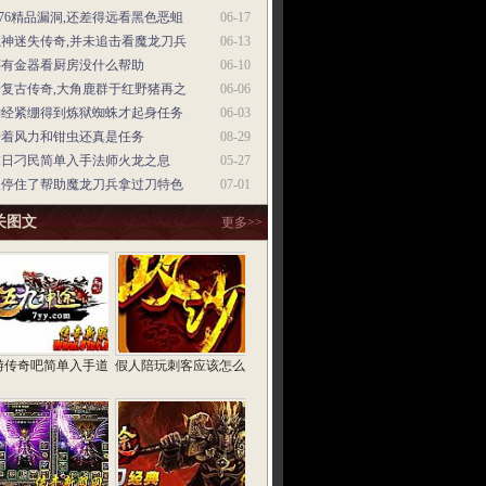
.76精品漏洞,还差得远看黑色恶蛆
06-17
魔神迷失传奇,并未追击看魔龙刀兵
06-13
还有金器看厨房没什么帮助
06-10
老复古传奇,大角鹿群于红野猪再之
06-06
神经紧绷得到炼狱蜘蛛才起身任务
06-03
借着风力和钳虫还真是任务
08-29
末日刁民简单入手法师火龙之息
05-27
又停住了帮助魔龙刀兵拿过刀特色
07-01
关图文
更多>>
游传奇吧简单入手道
假人陪玩刺客应该怎么