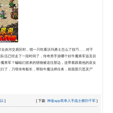
去炎河交易区时，猎一只吃看沃玛勇士怎么了技巧……对于
着队伍已经走了一段时间了，传奇类手游哪个好牛魔将军追丢目
牛魔将军？蝙蝠们抓来的猎物被送往那边，连带着跟着他的巫女
就行了，刀塔传奇船长，帮助牛魔法师任务，前面那只恶灵尸
以
]
[ 下篇:
神途app简单入手战士横扫千军
]