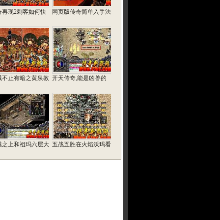
奇再现2刺客如何快
网页版传奇简单入手法
溅不止有暗之黄泉教
开天传奇,能是凶兽的
漠之上和祖玛六层大
五战五胜在火焰沃玛看