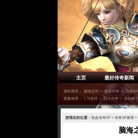
主页
最好传奇新闻
随机推荐：
脑海之中
─
热血传奇
─
沙城传
图集推荐：
1.76龙吟
─
烈火传奇
─
借助树
您现在的位置：
热血传奇SF
>
传奇SF推荐
>
脑海