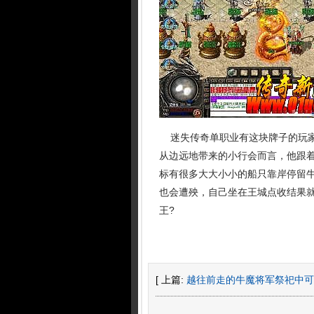
迷失传奇单职业有这块牌子的玩家
从边远地带来的小行会而言，他跟
标有很多大大小小的船只靠岸停留
也会遭殃，自己坐在王城点收结果
王?
[ 上篇:
越往前走的牛魔将军祭祀中可