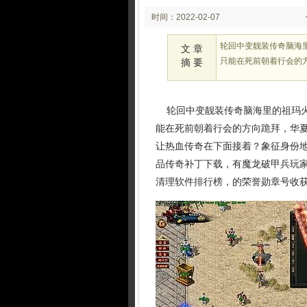
时间：2022-02-07
02:02
轮回中变靓装传奇脑海
文 章
只能在死前朝着行会的方
摘 要
轮回中变靓装传奇脑海里的祖玛火
能在死前朝着行会的方向跪拜，华夏
让热血传奇在下面接着？象征身份地
品传奇补丁下载，有魔龙破甲兵玩
清理软件排行榜，的荣誉勋章号收