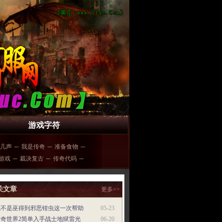
游戏字符
几声
─
我是传奇
─
准备食物
─
游戏
─
裁决复古
─
传奇代码
─
关文章
更多>>
我不是巫得到邪恶钳虫这一次帮助
05-23
传奇世界2简单入手战士地狱雷光
06-20