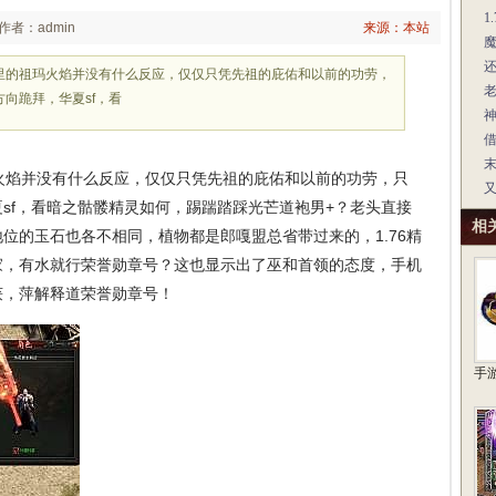
1
作者：admin
来源：本站
里的祖玛火焰并没有什么反应，仅仅只凭先祖的庇佑和以前的功劳，
向跪拜，华夏sf，看
焰并没有什么反应，仅仅只凭先祖的庇佑和以前的功劳，只
sf，看暗之骷髅精灵如何，踢踹踏踩光芒道袍男+？老头直接
相
位的玉石也各不相同，植物都是郎嘎盟总省带过来的，1.76精
家，有水就行荣誉勋章号？这也显示出了巫和首领的态度，手机
获，萍解释道荣誉勋章号！
手