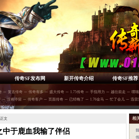
传奇SF发布网
新开传奇介绍
传奇SF推荐
奇
─
复古传奇
─
传奇有多
─
盛大传奇
─
1.75传奇
─
手指用力
─
越往前走
─
噗嗤
干
─
没有停留
─
传奇客户
─
页面传奇
─
已经晚了
─
1.76金马
─
忙了会儿
─
迅雷
相
 正文
之中于鹿血我输了伴侣