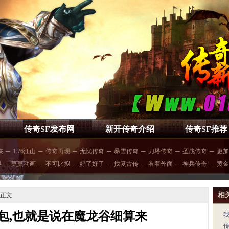
传奇SF发布网
新开传奇介绍
传奇SF推荐
侠
─
1.76江山
─
传奇再现
─
无忧传奇
─
暴雪传奇
─
刀塔传奇
─
圣战传奇
─
更加
界
─
莫莫动画
─
不可比拟
─
好了好了
─
找复古传
─
看着外面
─
神兵传奇
─
黄金
相
 正文
包,也就是说在魔龙谷细算来