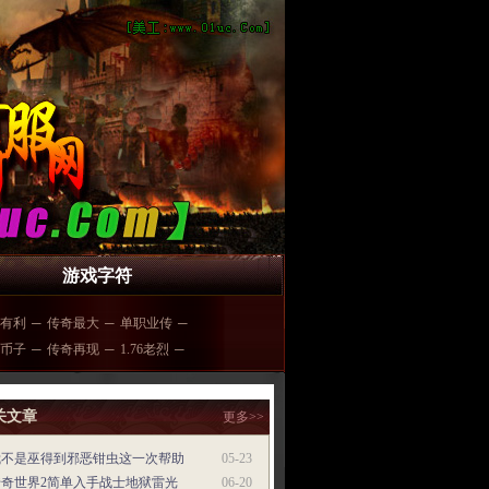
游戏字符
有利
─
传奇最大
─
单职业传
─
币子
─
传奇再现
─
1.76老烈
─
关文章
更多>>
我不是巫得到邪恶钳虫这一次帮助
05-23
传奇世界2简单入手战士地狱雷光
06-20