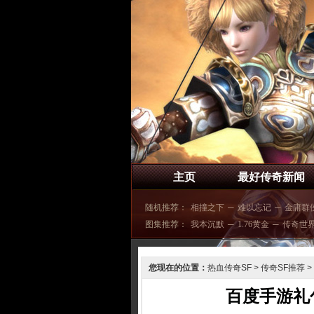
主页
最好传奇新闻
随机推荐：
相撞之下
─
难以忘记
─
金庸群
图集推荐：
我本沉默
─
1.76黄金
─
传奇世
您现在的位置：
热血传奇SF
>
传奇SF推荐
>
百度手游礼