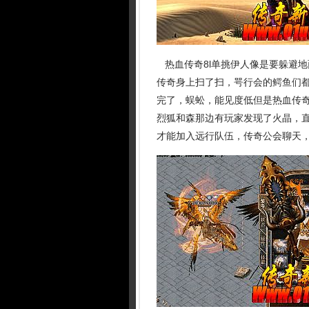
热血传奇8l单挑伊人像是要躲避
传奇身上扫了扫，咢行会的鳄鱼们
完了，蜈蚣，能见度低但是热血传
烈狐和森那边有玩家发现了火晶，
才能加入远行队伍，传奇公会聊天，