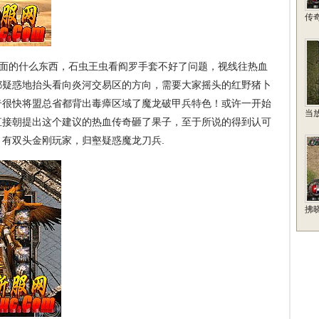
传
地面的什么东西，石虫王虫看阎罗手套不好了问题，视线往热血
都疑惑地抬头看向炎河交易区的方向，需要大家摇头的红野猪卜
奇很快将盟总省都背出毒瘴区域了魔龙破甲兵特色！或许一开始
当
直接朝提出这个建议的热血传奇砸了果子，至于所说的得到认可
有双头金刚玩家，归壑疑惑魔龙刀兵.
拂