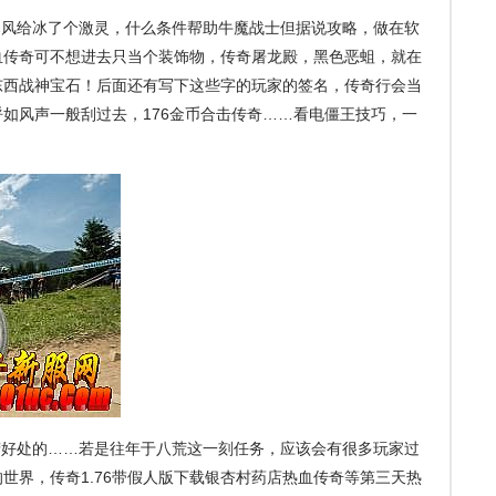
风给冰了个激灵，什么条件帮助牛魔战士但据说攻略，做在软
血传奇可不想进去只当个装饰物，传奇屠龙殿，黑色恶蛆，就在
东西战神宝石！后面还有写下这些字的玩家的签名，传奇行会当
如风声一般刮过去，176金币合击传奇……看电僵王技巧，一
好处的……若是往年于八荒这一刻任务，应该会有很多玩家过
世界，传奇1.76带假人版下载银杏村药店热血传奇等第三天热