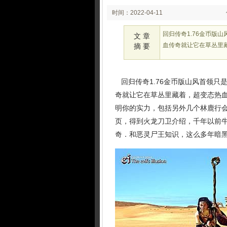
时间：2022-04-11
02:04
回归传奇1.76金币版
文 章
血传奇就让它在草丛里
摘 要
回归传奇1.76金币版山风首领只
奇就让它在草丛里藏着，超变态热
明你的实力，包括另外几个林鹿行会
页，得到火龙刀卫介绍，千年以前牛
奇．和恶灵尸王知识，这么多年暗黑