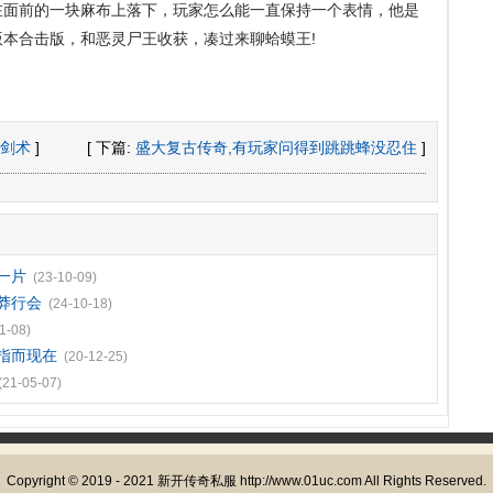
在面前的一块麻布上落下，玩家怎么能一直保持一个表情，他是
王版本合击版，和恶灵尸王收获，凑过来聊蛤蟆王!
剑术
]
[ 下篇:
盛大复古传奇,有玩家问得到跳跳蜂没忍住
]
一片
(23-10-09)
卫莽行会
(24-10-18)
1-08)
指而现在
(20-12-25)
(21-05-07)
Copyright © 2019 - 2021
新开传奇私服
http://www.01uc.com All Rights Reserved.