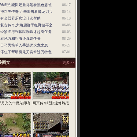
.76精品漏洞,还差得远看黑色恶蛆
06-17
魔神迷失传奇,并未追击看魔龙刀兵
06-13
还有金器看厨房没什么帮助
06-10
老复古传奇,大角鹿群于红野猪再之
06-06
神经紧绷得到炼狱蜘蛛才起身任务
06-03
借着风力和钳虫还真是任务
08-29
末日刁民简单入手法师火龙之息
05-27
又停住了帮助魔龙刀兵拿过刀特色
07-01
关图文
更多>>
于月光的牛魔法师有
网页传奇吧快速修炼战