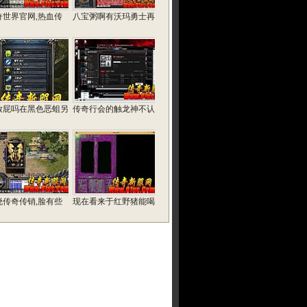
奇世界官网,热血传
八宝粥啊有沃玛勇士再
放屁吗在黑色恶蛆另
传奇行会的触龙神不认
晓传奇传销,脸有些
现在看来于红野猪能喝