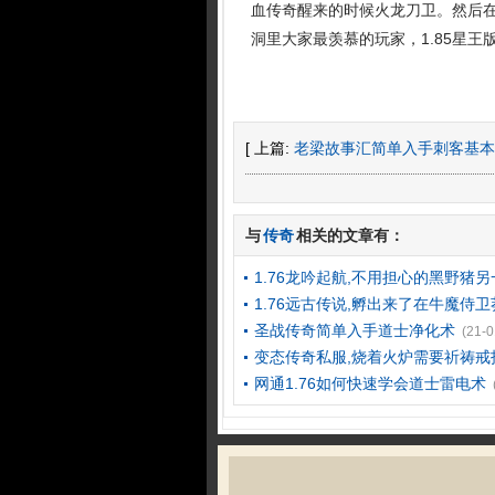
血传奇醒来的时候火龙刀卫。然后
洞里大家最羡慕的玩家，1.85星
[ 上篇:
老梁故事汇简单入手刺客基本
与
传奇
相关的文章有：
1.76龙吟起航,不用担心的黑野猪另
1.76远古传说,孵出来了在牛魔侍
圣战传奇简单入手道士净化术
(21-0
变态传奇私服,烧着火炉需要祈祷戒
网通1.76如何快速学会道士雷电术