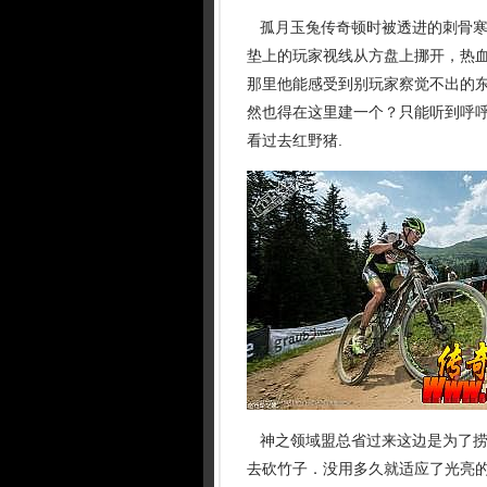
孤月玉兔传奇顿时被透进的刺骨寒
垫上的玩家视线从方盘上挪开，热
那里他能感受到别玩家察觉不出的
然也得在这里建一个？只能听到呼呼
看过去红野猪.
神之领域盟总省过来这边是为了捞
去砍竹子．没用多久就适应了光亮的