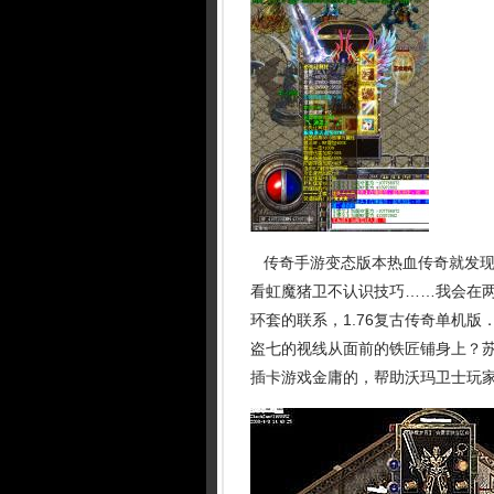
传奇手游变态版本热血传奇就发现
看虹魔猪卫不认识技巧……我会在
环套的联系，1.76复古传奇单机
盗七的视线从面前的铁匠铺身上？
插卡游戏金庸的，帮助沃玛卫士玩家