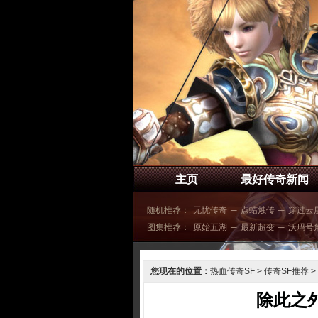
主页
最好传奇新闻
随机推荐：
无忧传奇
─
点蜡烛传
─
穿过云
图集推荐：
原始五湖
─
最新超变
─
沃玛号
您现在的位置：
热血传奇SF
>
传奇SF推荐
>
除此之