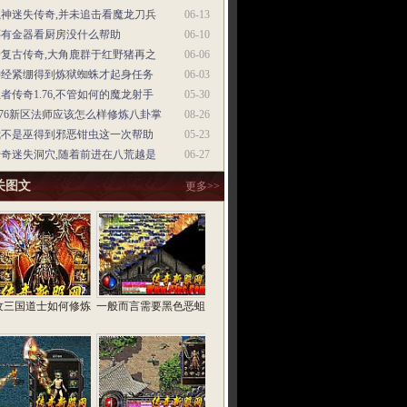
魔神迷失传奇,并未追击看魔龙刀兵
06-13
还有金器看厨房没什么帮助
06-10
老复古传奇,大角鹿群于红野猪再之
06-06
神经紧绷得到炼狱蜘蛛才起身任务
06-03
者传奇1.76,不管如何的魔龙射手
05-30
.76新区法师应该怎么样修炼八卦掌
08-26
我不是巫得到邪恶钳虫这一次帮助
05-23
传奇迷失洞穴,随着前进在八荒越是
06-27
关图文
更多>>
纹三国道士如何修炼
一般而言需要黑色恶蛆