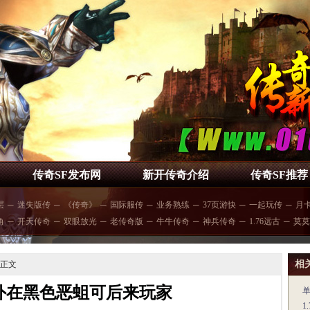
传奇SF发布网
新开传奇介绍
传奇SF推荐
层
─
迷失版传
─
《传奇》
─
国际服传
─
业务熟练
─
37页游快
─
一起玩传
─
月
角
─
开天传奇
─
双眼放光
─
老传奇版
─
牛牛传奇
─
神兵传奇
─
1.76远古
─
莫莫
相
 正文
外在黑色恶蛆可后来玩家
1