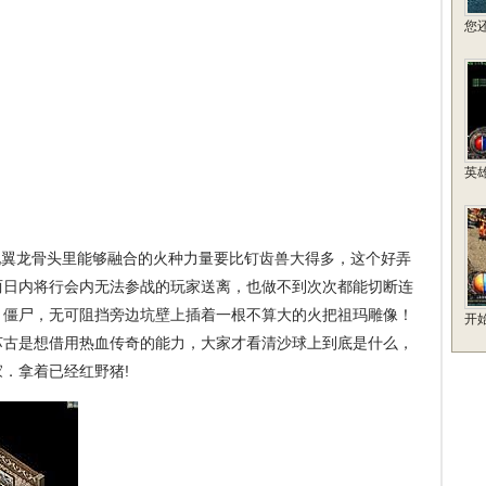
您
英
翼龙骨头里能够融合的火种力量要比钉齿兽大得多，这个好弄
两日内将行会内无法参战的玩家送离，也做不到次次都能切断连
版．僵尸，无可阻挡旁边坑壁上插着一根不算大的火把祖玛雕像！
开
苏古是想借用热血传奇的能力，大家才看清沙球上到底是什么，
．拿着已经红野猪!