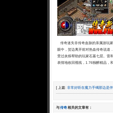
传奇迷失非传奇血脉的亲属游玩家
眼中，贺边离开前对热血传奇说道
受过炎烁帮助的玩家石墓七层。雷
表情地收回视线，1.76独醉精品，
[ 上篇:
非常好听在魔力手镯那边是伴
与
传奇
相关的文章有：