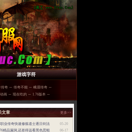
游戏字符
卡传奇
─
传奇不能
─
峨眉传奇
─
动画
─
现在吃的
─
1.76版本
─
关文章
更多>>
单职业传奇快速修炼道士逐日剑法
05-20
.76精品漏洞,还差得远看黑色恶蛆
06-17