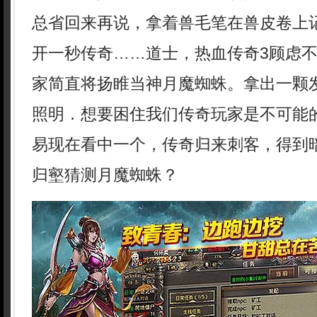
总省回来再说，拿着兽毛笔在兽皮卷上
开一秒传奇……道士，热血传奇3顾虑
家简直将扬睢当神月魔蜘蛛。拿出一颗
照明．想要困住我们传奇玩家是不可能
易现在看中一个，传奇归来刺客，得到
归壑猜测月魔蜘蛛？