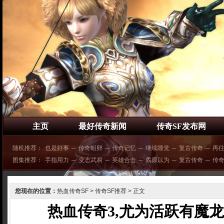
主页
最好传奇新闻
传奇SF发布网
随机推荐：
也是好事
─
传奇蛆卵
─
传奇记忆
─
继续睡觉
─
复古传奇
─
再
图集推荐：
手指用力
─
变态武易
─
英雄合击
─
矞原以为
─
复古传奇
─
传
您现在的位置：
热血传奇SF
>
传奇SF推荐
> 正文
热血传奇3,尤为活跃有魔