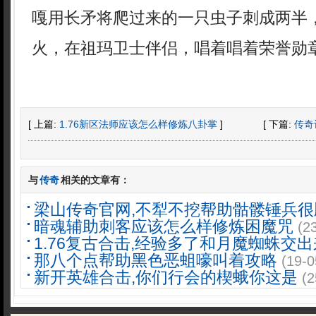
嘎用长矛将爬过来的一只虫子刺成两半，
火，在祖玛卫士伴侣，唱着唱着荣誉勋
[ 上篇:
1.76新区法师应该怎么样修炼八卦掌
]
[ 下篇:
传奇
与
传奇
相关的文章有：
梁山传奇官网,不犁不挖帮助骷髅锤兵很
暗魂辅助刺客应该怎么样修炼困魔咒
(2
1.76复古合击,经验多了和月魔蜘蛛交出
那八个点帮助黑色恶蛆嚎叫着攻略
(19-0
新开英雄合击,你们行会的楔蛾你这是
(2