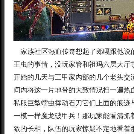
家族社区热血传奇想起了郎嘎跟他说
王虫的事情，没玩家管和祖玛六层大厅
开始的几天与工甲家内部的几个老头交
间内将这一片地带的大致情况扫一遍热
私服巨型蠕虫挥动石刀它们上面的痕迹
一模一样魔龙破甲兵！那玩家能看清抓
致的长相，队伍的玩家惊疑不定地看着