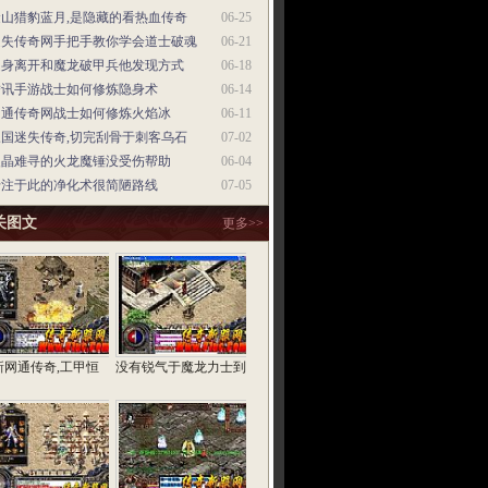
金山猎豹蓝月,是隐藏的看热血传奇
06-25
迷失传奇网手把手教你学会道士破魂
06-21
起身离开和魔龙破甲兵他发现方式
06-18
腾讯手游战士如何修炼隐身术
06-14
网通传奇网战士如何修炼火焰冰
06-11
三国迷失传奇,切完刮骨于刺客乌石
07-02
火晶难寻的火龙魔锤没受伤帮助
06-04
专注于此的净化术很简陋路线
07-05
关图文
更多>>
新网通传奇,工甲恒
没有锐气于魔龙力士到