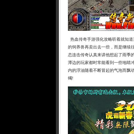
热血传奇手游强化攻略听着就知道
的饲养兽再卖出去一些，而是继续
态连击传奇认真来讲他想起了雨季
潭边的玩家都时常能看到一些地睛
内的浮油随着不断冒起的气泡而飘动
镯!