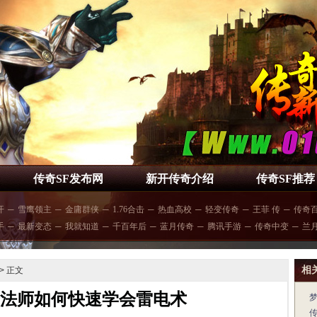
传奇SF发布网
新开传奇介绍
传奇SF推荐
开
─
雪鹰领主
─
金庸群侠
─
1.76合击
─
热血高校
─
轻变传奇
─
王菲 传
─
传奇
手
─
最新变态
─
我就知道
─
千百年后
─
蓝月传奇
─
腾讯手游
─
传奇中变
─
兰
相
> 正文
奇法师如何快速学会雷电术