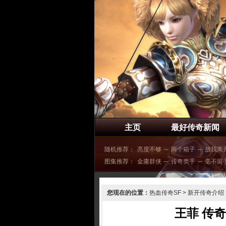
主页
最好传奇新闻
随机推荐：
亮度不够
─
两个箱子
─
放我离
图集推荐：
金庸群侠
─
传奇类手
─
毫不留
您现在的位置：
热血传奇SF
>
新开传奇介绍
王菲 传