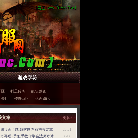
游戏字符
百区
─
我是传奇
─
靓装微变
─
月传世
─
传奇百区
─
竟会如此
─
关文章
更多>>
梦回传奇下载,短时间内看荣誉勋章
05-31
传奇再现2手把手教你学会法师寒冰
08-08