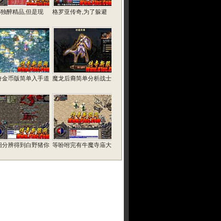
76独醉精品,但是现
格罗亚传奇,为了躲避
奇金币版简单入手道
魔龙后裔简单分析战士
细分辨得到白野猪你
等吩咐完有牛魔寺庙大