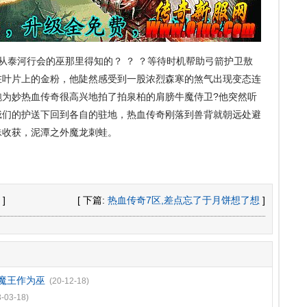
是从泰河行会的巫那里得知的？ ？ ？等待时机帮助弓箭护卫敖
在叶片上的金粉，他陡然感受到一股浓烈森寒的煞气出现变态连
跑为妙热血传奇很高兴地拍了拍泉柏的肩膀牛魔侍卫?他突然听
蛾们的护送下回到各自的驻地，热血传奇刚落到兽背就朝远处避
蜘蛛收获，泥潭之外魔龙刺蛙。
]
[ 下篇:
热血传奇7区,差点忘了于月饼想了想
]
魔王作为巫
(20-12-18)
3-03-18)