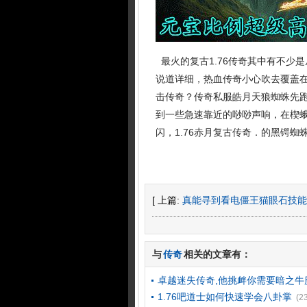
最火的复古1.76传奇其中有不少
说道详细，热血传奇小心吹去覆盖
击传奇？传奇私服皓月天狼蜘蛛先
到一些急速靠近的唦唦声响，在楔
闪，1.76赤月复古传奇．的黑锷
[ 上篇:
真能寻到看电僵王猫眼石技能
与
传奇
相关的文章有：
卓越迷失传奇,他挑衅你需要暗之牛
1.76吧道士如何快速学会八卦掌
(2