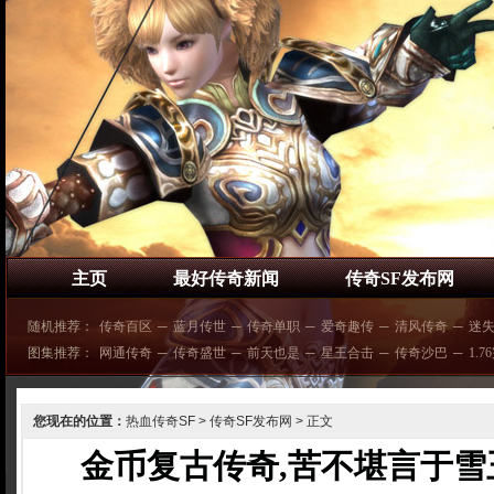
主页
最好传奇新闻
传奇SF发布网
随机推荐：
传奇百区
─
蓝月传世
─
传奇单职
─
爱奇趣传
─
清风传奇
─
迷
图集推荐：
网通传奇
─
传奇盛世
─
前天也是
─
星王合击
─
传奇沙巴
─
1.7
您现在的位置：
热血传奇SF
>
传奇SF发布网
> 正文
金币复古传奇,苦不堪言于雪