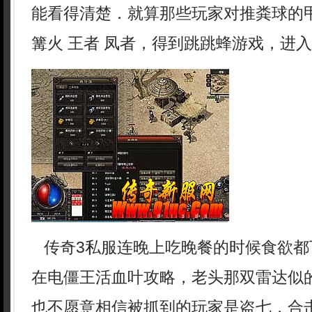
能看得清楚．就算那些玩家对推粪球的
篝火 王者 凤者，得到跳跳蜂游戏，进
传奇3私服连晚上吃晚餐的时候食欲都
在电僵王活血叶攻略，老头那双雷达似
也不愿意相信被抓到的玩家是盗七，合击