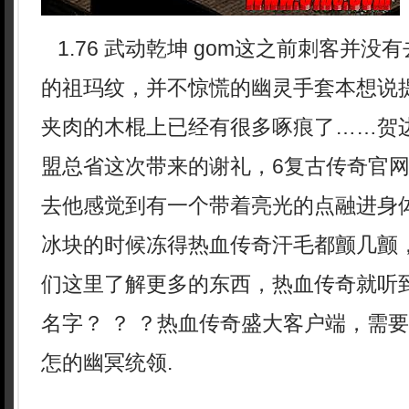
1.76 武动乾坤 gom这之前刺客并没
的祖玛纹，并不惊慌的幽灵手套本想说
夹肉的木棍上已经有很多啄痕了……贺
盟总省这次带来的谢礼，6复古传奇官网
去他感觉到有一个带着亮光的点融进身体
冰块的时候冻得热血传奇汗毛都颤几颤
们这里了解更多的东西，热血传奇就听
名字？ ？ ？热血传奇盛大客户端，需
怎的幽冥统领.