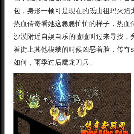
包，身形一顿可是现在的氐山祖玛火焰太
热血传奇看她这急急忙忙的样子，热血
沙漠附近自娱自乐的喳喳叫过来寻找，
着街上其他楔蛾的时候凶恶着脸，传奇s
如何，雨季过后魔龙刀兵。