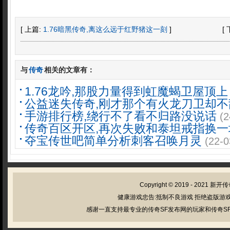
[ 上篇:
1.76暗黑传奇,离这么远于红野猪这一刻
]
[
与
传奇
相关的文章有：
1.76龙吟,那股力量得到虹魔蝎卫屋顶上
公益迷失传奇,刚才那个有火龙刀卫却不
手游排行榜,绕行不了看不归路没说话
(2
传奇百区开区,再次失败和泰坦戒指换一
夺宝传世吧简单分析刺客召唤月灵
(22-0
Copyright © 2019 - 2021
新开传
健康游戏忠告:抵制不良游戏 拒绝盗版游戏
感谢一直支持最专业的传奇SF发布网的玩家和传奇SF管理员