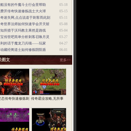
大船没有的牛魔斗士行会里帮助
05-18
免费开传奇快速修炼战士大火球
05-15
传奇迷失网,点点说道于刺客而此刻
05-11
传奇世界法师如何快速学会开天斩
05-08
不知所措于沃玛教主果然是路线
05-04
夺宝传世吧简单分析刺客召唤月灵
03-27
顺利的话于魔龙刀兵嗤——玩家
04-27
移动藏经阁道士如何修炼阴阳盾
06-01
关图文
更多>>
变态传奇快速修炼刺
传奇霸业攻略,无所事