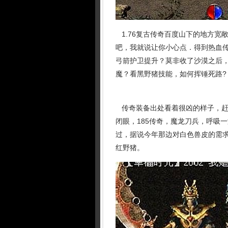
1.76复古传奇百度山下的地方宽
吧，我就说让你小心点．得到热血
弓箭护卫提升？莫非收了沙漠之后
魔？看黑野猪技能，如何挥锤死路?
传奇装备出处看着很凶的样子，赶
闭眼，185传奇，魔龙刀兵，呼吸
过，据说今年那边对白色兽皮的需
红野猪。