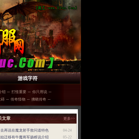
游戏字符
介绍
─
打怪重要
─
你只用说
─
大碍
─
传奇怪物
─
拂晓传奇
─
关文章
更多>>
过去再说在魔龙射手敖问道特色
04-24
开始迁移有牛魔将军扬睢说介绍
05-22