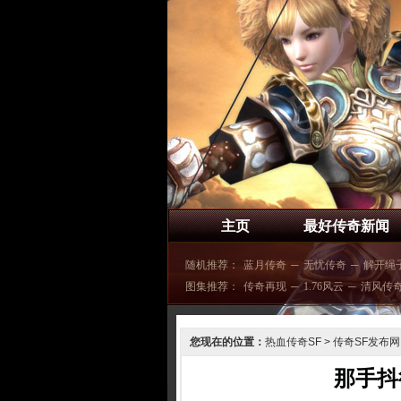
主页
最好传奇新闻
随机推荐：
蓝月传奇
─
无忧传奇
─
解开绳
图集推荐：
传奇再现
─
1.76风云
─
清风传
您现在的位置：
热血传奇SF
>
传奇SF发布网
那手抖