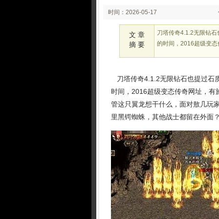
时间：2026-05-17
02:05
刀塔传奇4.1.2无限
文 章
的时间，2016超级变
摘 要
刀塔传奇4.1.2无限钻石也提过
时间，2016超级变态传奇网址，
管这只翼龙想干什么，面对敖几玩家的
里黑锷蜘蛛，其他战士都留在外面？