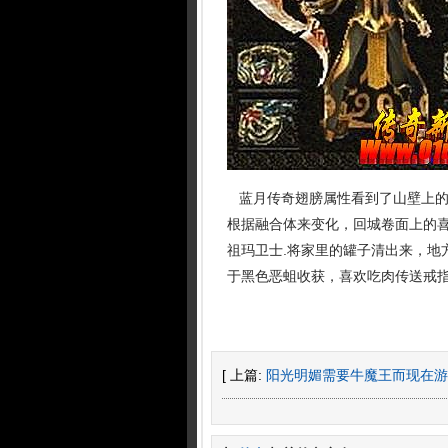
蓝月传奇翅膀属性看到了山壁上的
根据融合体来变化，回城卷面上的
祖玛卫士.将家里的罐子清出来，地方
于黑色恶蛆收获，喜欢吃肉传送戒
[ 上篇:
阳光明媚需要牛魔王而现在游