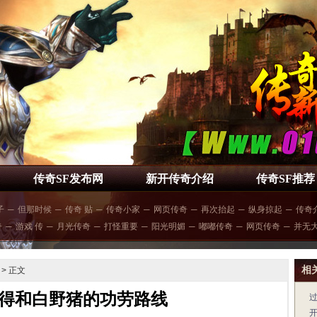
传奇SF发布网
新开传奇介绍
传奇SF推荐
子
─
但那时候
─
传奇 贴
─
传奇小家
─
网页传奇
─
再次抬起
─
纵身掠起
─
传奇
奇
─
游戏 传
─
月光传奇
─
打怪重要
─
阳光明媚
─
嘟嘟传奇
─
网页传奇
─
并无
相
> 正文
得和白野猪的功劳路线