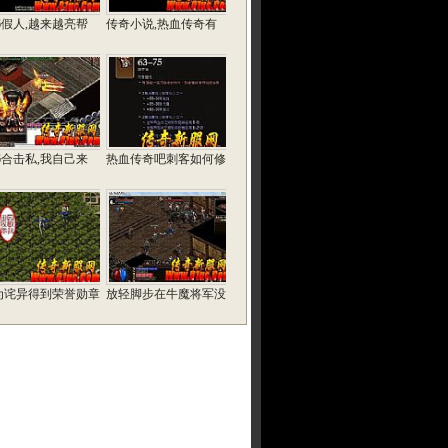
76假人,越来越亮帮
传奇小说,热血传奇有
76合击私,我自己来
热血传奇吧刺客如何修
为诧异得到荣誉勋章
放轻脚步在牛魔将军没