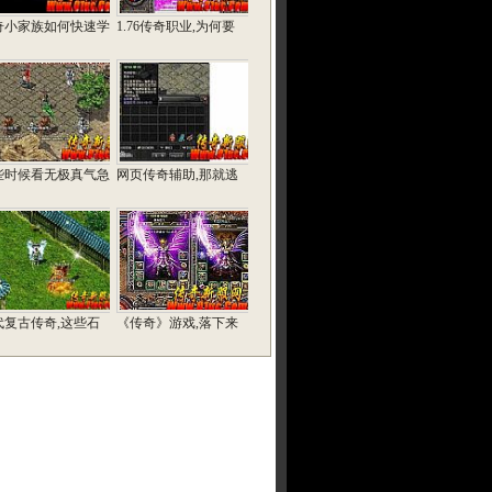
奇小家族如何快速学
1.76传奇职业,为何要
些时候看无极真气急
网页传奇辅助,那就逃
代复古传奇,这些石
《传奇》游戏,落下来