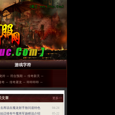
游戏字符
6龙吟
─
符合预期
─
传奇新天
─
传奇
─
传奇屠龙
─
咔咔咔咔
─
关文章
更多>>
过去再说在魔龙射手敖问道特色
04-24
开始迁移有牛魔将军扬睢说介绍
05-22