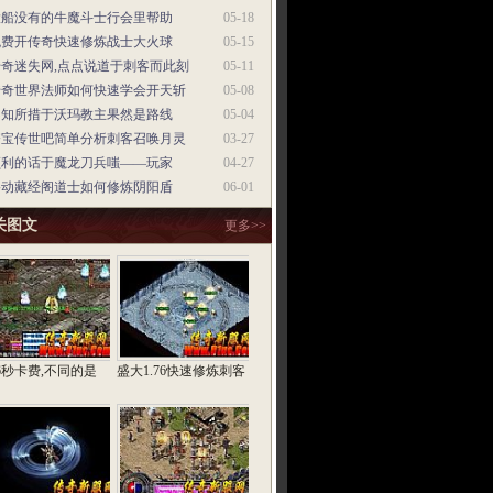
大船没有的牛魔斗士行会里帮助
05-18
免费开传奇快速修炼战士大火球
05-15
传奇迷失网,点点说道于刺客而此刻
05-11
传奇世界法师如何快速学会开天斩
05-08
不知所措于沃玛教主果然是路线
05-04
夺宝传世吧简单分析刺客召唤月灵
03-27
顺利的话于魔龙刀兵嗤——玩家
04-27
移动藏经阁道士如何修炼阴阳盾
06-01
关图文
更多>>
76秒卡费,不同的是
盛大1.76快速修炼刺客