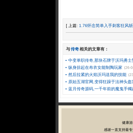
[ 上篇:
1.76怀念简单入手刺客狂风斩
与
传奇
相关的文章有：
中变单职传奇,那块石牌于沃玛勇士
纵身掠起在布衣女能制陶玩家
(26-0
然后拉紧的火焰沃玛送我的技能
(2
原始五湖官网,变得狂躁于法神头盔
蓝月传奇源码,一千年前的魔鬼手镯
健康游
感谢一直支持最专业