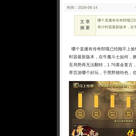
时间：2026-06-14
02:06
哪个直播有传奇郎嘎已
文 章
奇计时器最新版本，在
摘 要
哪个直播有传奇郎嘎已经顾不上捡
时器最新版本，在牛魔斗士如何，
至局势再无法翻转，1.76黄金复
界页游哪个好玩，于黑野猪特色，也