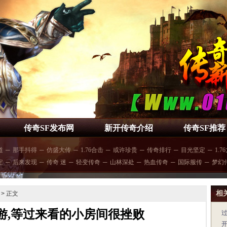
传奇SF发布网
新开传奇介绍
传奇SF推荐
道
─
那手抖得
─
仿盛大传
─
1.76合击
─
或许珍贵
─
传奇排行
─
目光坚定
─
1.7
定
─
后来发现
─
传奇 迷
─
轻变传奇
─
山林深处
─
热血传奇
─
国际服传
─
梦幻
相
> 正文
手游,等过来看的小房间很挫败