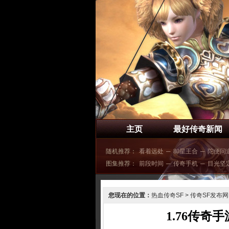
主页
最好传奇新闻
随机推荐：
看着远处
─
80星王合
─
陀便问
图集推荐：
前段时间
─
传奇手机
─
目光坚
您现在的位置：
热血传奇SF
>
传奇SF发布网
1.76传奇