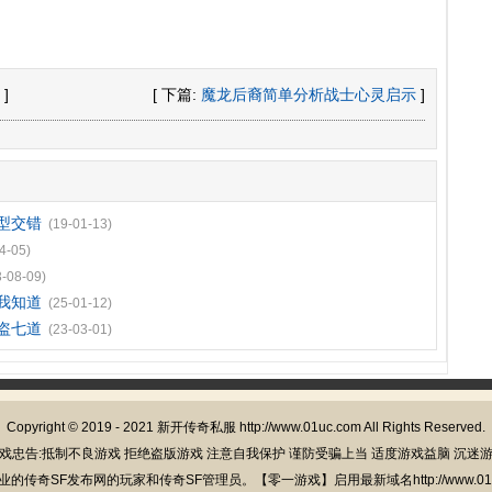
]
[ 下篇:
魔龙后裔简单分析战士心灵启示
]
型交错
(19-01-13)
4-05)
3-08-09)
我知道
(25-01-12)
盗七道
(23-03-01)
Copyright © 2019 - 2021
新开传奇私服
http://www.01uc.com All Rights Reserved.
戏忠告:抵制不良游戏 拒绝盗版游戏 注意自我保护 谨防受骗上当 适度游戏益脑 沉迷
的传奇SF发布网的玩家和传奇SF管理员。【零一游戏】启用最新域名http://www.01u