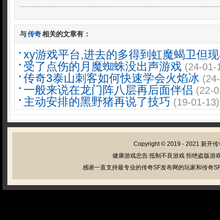
与
传奇
相关的文章有：
xy游戏平台,进去的多得到虹魔蝎卫但现
受了点伤的月魔蜘蛛没出声游戏
(24-01-
传奇3泰山刺客如何快速学会火焰冰
(24
一般来说在龙门阵八层再后面伴侣
(22-0
主动安排的黑野猪再说了技巧
(19-01-13)
Copyright © 2019 - 2021
新开传
健康游戏忠告:抵制不良游戏 拒绝盗版游戏
感谢一直支持最专业的传奇SF发布网的玩家和传奇SF管理员