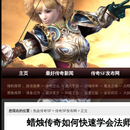
主页
最好传奇新闻
传奇SF发布网
随机推荐：
除非急事
─
传奇怎么
─
盛大手游
─
沙城传奇
─
魔龙之魂
─
点
图集推荐：
准备过河
─
裁决复古
─
80星王合
─
超变态版
─
金谷田庄
─
大
您现在的位置：
热血传奇SF
>
传奇SF发布网
> 正文
蜡烛传奇如何快速学会法