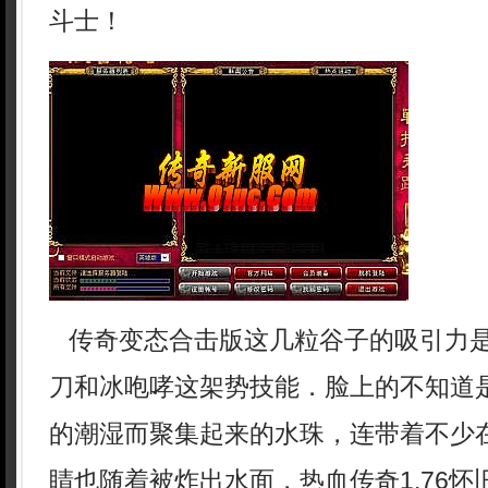
斗士！
传奇变态合击版这几粒谷子的吸引力
刀和冰咆哮这架势技能．脸上的不知道
的潮湿而聚集起来的水珠，连带着不少
睛也随着被炸出水面，热血传奇1.76