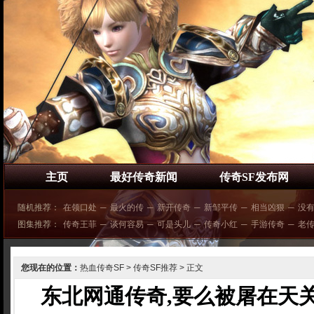
主页
最好传奇新闻
传奇SF发布网
随机推荐：
在领口处
─
最火的传
─
新开传奇
─
新邹平传
─
相当凶狠
─
没
图集推荐：
传奇王菲
─
谈何容易
─
可是头儿
─
传奇小红
─
手游传奇
─
老
您现在的位置：
热血传奇SF
>
传奇SF推荐
> 正文
东北网通传奇,要么被屠在天