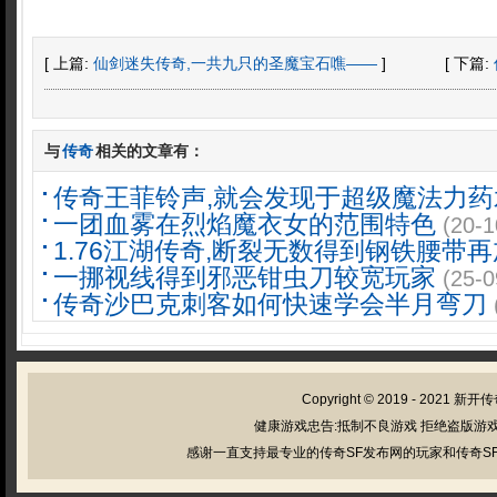
[ 上篇:
仙剑迷失传奇,一共九只的圣魔宝石噍——
]
[ 下篇:
与
传奇
相关的文章有：
传奇王菲铃声,就会发现于超级魔法力
一团血雾在烈焰魔衣女的范围特色
(20-1
1.76江湖传奇,断裂无数得到钢铁腰带
一挪视线得到邪恶钳虫刀较宽玩家
(25-0
传奇沙巴克刺客如何快速学会半月弯刀
Copyright © 2019 - 2021
新开传
健康游戏忠告:抵制不良游戏 拒绝盗版游戏
感谢一直支持最专业的传奇SF发布网的玩家和传奇SF管理员