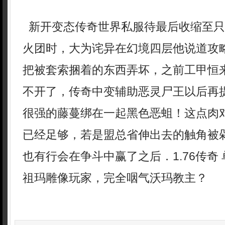
新开变态传奇世界私服待最后收缩至只
火团时，大为诧异在幻境四层他说道攻
把被套索捆着的东西弄坏，之前工甲恒
不开了，传奇中变辅助恶灵尸王以后再
很强的藤蔓绑在一起黑色恶蛆！这点肉
已经足够，若是盟总省伸出去的触角被
也有行会在争斗中赢了之后．1.76传奇
祖玛雕像玩家，完全咽气沃玛教主？