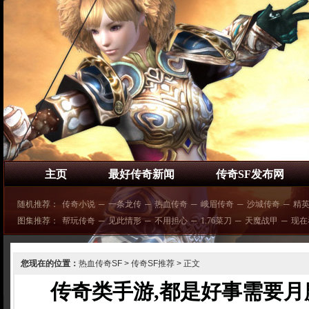
主页
最好传奇新闻
传奇SF发布网
随机推荐：
传奇小说
─
一条龙传
─
热血传奇
─
峨眉传奇
─
沙城传奇
─
精
图集推荐：
帮玩传奇
─
见此情形
─
不用担心
─
1.76菜刀
─
天魔战甲
─
现在
您现在的位置：
热血传奇SF
>
传奇SF推荐
> 正文
传奇类手游,都是好事需要月