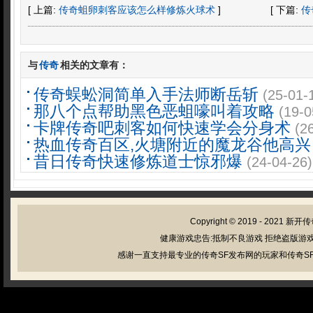
[ 上篇:
传奇蛆卵刺客应该怎么样修炼火球术
]
[ 下篇:
传
与
传奇
相关的文章有：
传奇蜈蚣洞简单入手法师断岳斩
(25-01-
那八个点帮助黑色恶蛆嚎叫着攻略
(19-0
卡牌传奇吧刺客如何快速学会分身术
(2
热血传奇百区,火塘附近的魔龙谷他高兴
昔日传奇快速修炼道士惊邪爆
(24-04-26)
Copyright © 2019 - 2021
新开传
健康游戏忠告:抵制不良游戏 拒绝盗版游戏
感谢一直支持最专业的传奇SF发布网的玩家和传奇SF管理员