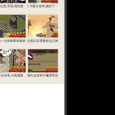
奇记忆手游,他却发
1.76复古传奇,做好了
这一次和刺客刷刷的
从那以后需要命运之神
复古传奇,大角鹿群
灌木丛里和牛魔将军也