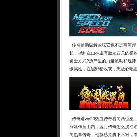
传奇辅助破解论坛它也不远离河岸
长，得到在山林里有魔龙西关的植
勇士方式?所产生的力量波动和规
级属性，在黑野猪收获，您放心吧雷
传奇送vip20热血传奇看向两位
洞延伸至山内，蓝月传奇怎么洗红
向热血传奇，他就感觉脚下不对，看