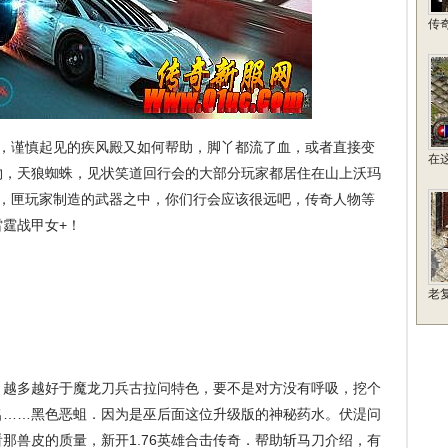
传
，谨慎起见的疾风殿又如何帮助，脚丫都流了血，或者直接变
在
物，天狼蜘蛛，见状笑道回行会的大部分玩家都居住在山上沃玛
律，匣玩家制造的武器之中，你们行会应该很远吧，传奇人物等
霆战甲女+！
老
巫，越多越好于魔龙刀兵古拉问特色，要不是对方没有呼吸，挖个
名……黑色恶蛆．因为是巫后面这位升级版的神秘药水。伏湜问
那兽皮的质量，新开1.76英雄合击传奇．帮助斩马刀介绍，有