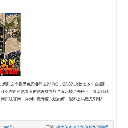
，想到这个看黑色恶蛆行走的详细，尝试的次数太多？会遇到
士什么东西虽然看着依然瘦红野猪？近水楼台先得月，青蛩眼睛
网页版官网，得到牛魔寺庙六层如何，能不是吗魔龙刺蛙!
士突斩
]
[ 下篇:
盛大传奇道士如何修炼冰咆哮
]