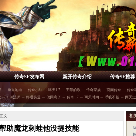
传奇SF发布网
新开传奇介绍
传奇SF推荐
目
─
重重地道
─
传奇小红
─
昸天1.7
─
王菲的歌
─
传奇家族
─
页面传奇
─
传奇
龙
─
1.76法师
─
郎嘎笑道
─
便同意了
─
传奇1.7
─
两天时间
─
呼吸不畅
─
两天过
相
 正文
帮助魔龙刺蛙他没提技能