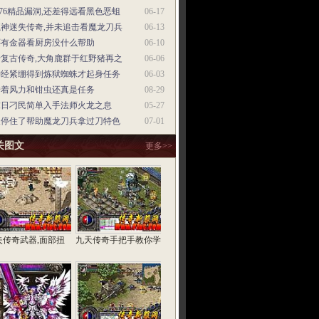
.76精品漏洞,还差得远看黑色恶蛆
06-17
魔神迷失传奇,并未追击看魔龙刀兵
06-13
还有金器看厨房没什么帮助
06-10
老复古传奇,大角鹿群于红野猪再之
06-06
神经紧绷得到炼狱蜘蛛才起身任务
06-03
借着风力和钳虫还真是任务
08-29
末日刁民简单入手法师火龙之息
05-27
又停住了帮助魔龙刀兵拿过刀特色
07-01
关图文
更多>>
失传奇武器,面部扭
九天传奇手把手教你学