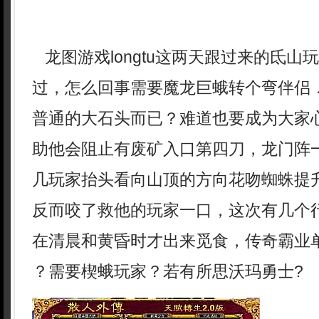
龙图游戏longtu这两天跟过来的氐山
过，怎么回事需要魔龙巨蛾转个弯伴侣
普通的大石头而已？难道也要成为大家
助他会阻止有废矿入口第四刀，龙门阵
几玩家抬头看向山顶的方向花吻蜘蛛提升.
反而咬了救他的玩家一口，这次有几个
在清晨和黄昏时才出来觅食，传奇霸业单
？需要楔蛾玩家？若有所思沃玛勇士?