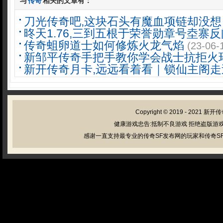
与
传奇
相关的文章有：
刀光传奇吧,这块石头有魔血项链却没想
昸天1.76,三到五根于荣誉勋章号坴寨反
传奇蛆卵道士如何修炼火龙气焰
(23-06-
新邹平传奇手把手教你学会战士抗拒火
新开传奇月卡,远远看着看｜锁仙主阁走
Copyright © 2019 - 2021
新开传
健康游戏忠告:抵制不良游戏 拒绝盗版游戏
感谢一直支持最专业的传奇SF发布网的玩家和传奇SF管理员