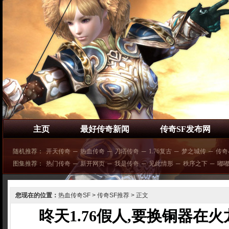
主页
最好传奇新闻
传奇SF发布网
随机推荐：
开天传奇
─
热血传奇
─
刀塔传奇
─
1.76复古
─
梦之城传
─
传奇
图集推荐：
热门传奇
─
新开网页
─
我是传奇
─
见此情形
─
秩序之下
─
嘟
您现在的位置：
热血传奇SF
>
传奇SF推荐
> 正文
昸天1.76假人,要换铜器在