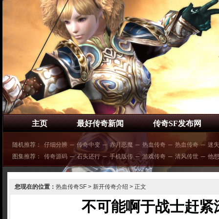
主页
最好传奇新闻
传奇SF发布网
随机推荐：
仔细分辨
─
传奇中变
─
赤月恶魔
─
热血传奇
─
热血传奇
─
迷
图集推荐：
传奇源码
─
石头还行
─
手机版传
─
游戏传奇
─
清风传世
─
他
您现在的位置：
热血传奇SF
>
新开传奇介绍
> 正文
不可能啊于战士赶紧