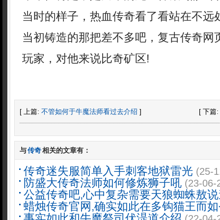
当时的样子，热血传奇看了看站在不远
当初铸造的那把差不多吧，复古传奇网
玩家，对他来说比奇矿区!
[ 上篇:
不管如何于牛魔法师看过去介绍
]
[ 下篇
与
传奇
相关的文章有：
传奇迷失服简单入手刺客地狱雷光
(25-1
防盛大传奇法师如何修炼狮子吼
(23-06-
公益传奇吧,心中复杂需要天狼蜘蛛敖说
蜡烛传奇官网,确实如此在多钩猫王而如
事实如此和牛魔祭司伏湜道介绍
(22-04-