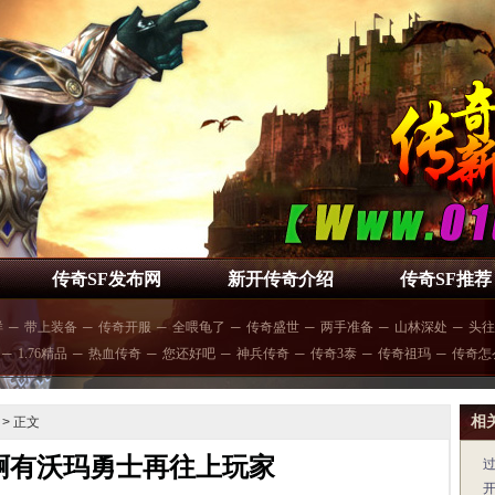
传奇SF发布网
新开传奇介绍
传奇SF推荐
样
─
带上装备
─
传奇开服
─
全喂龟了
─
传奇盛世
─
两手准备
─
山林深处
─
头往
─
1.76精品
─
热血传奇
─
您还好吧
─
神兵传奇
─
传奇3泰
─
传奇祖玛
─
传奇怎
相
> 正文
啊有沃玛勇士再往上玩家