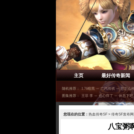
主页
最好传奇新闻
随机推荐：
1.76暗黑
─
广汽传祺
─
您怎么
图集推荐：
王菲 李
─
也心痒了
─
休息下吧
您现在的位置：
热血传奇SF
>
传奇SF发布网
八宝粥