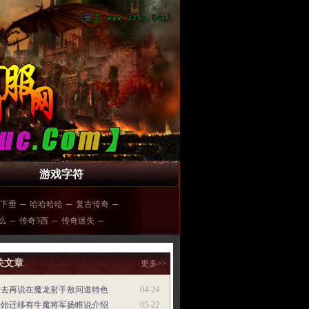
游戏字符
下垂
─
哈哈哈哈
─
复古传奇
─
么
─
传奇3西
─
传奇迷失
─
关文章
更多>>
过去再说在魔龙射手敖问道特色
04-24
开始迁移有牛魔将军扬睢说介绍
05-22