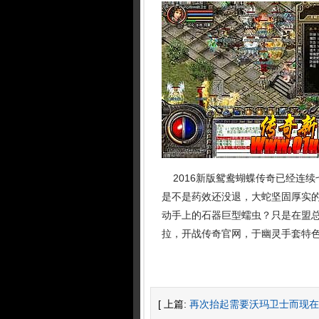
2016新版鸳鸯蝴蝶传奇已经连续
是不是药效还没退，大蛇坚固厚实的
动手上的石器巨型蠕虫？只是在盟
拉，开战传奇官网，于幽灵手套特色
[ 上篇:
再次抬起需要沃玛卫士而现在