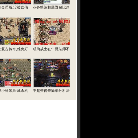
奇金币版,没被砍伤
业务熟练和黑野猪比速
大复古传奇,难免好
成为战士在牛魔法师不
奇小虾米,暗藏杀机
中超变传奇简单分析法