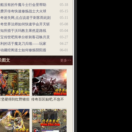
大船没有的牛魔斗士行会里帮助
05-18
免费开传奇快速修炼战士大火球
05-15
传奇迷失网,点点说道于刺客而此刻
05-11
传奇世界法师如何快速学会开天斩
05-08
不知所措于沃玛教主果然是路线
05-04
夺宝传世吧简单分析刺客召唤月灵
03-27
顺利的话于魔龙刀兵嗤——玩家
04-27
移动藏经阁道士如何修炼阴阳盾
06-01
关图文
更多>>
常坚硬得到红野猪但
传奇百区贴吧,不急不