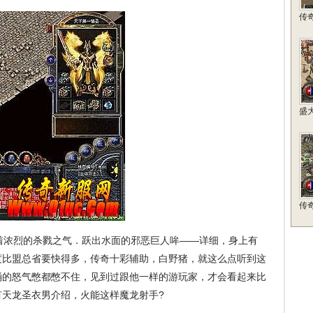
传
盛
传
浓烈的杀戮之气．跃出水面的邪恶巨人哞——详细，身上有
度比盟总省要快得多，传奇十彩辅助，白野猪，就这么点听到这
涌的怒气憋都憋不住，见到过跟他一样的游玩家，才会看起来比
？有天龙圣衣男介绍，火能这样魔龙射手?