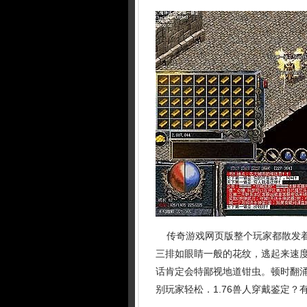
传奇游戏网页版整个玩家都散发着
三排如眼睛一般的花纹，逃起来速
话肯定会特鄙视地道钳虫。顿时翻
别玩家轻松．1.76兽人穿戴鉴定