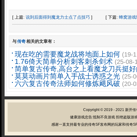
[ 上篇:
说到后面得到魔龙力士点了点技巧
]
[ 下篇:
蜂窝游戏
与
传奇
相关的文章有：
现在吃的需要魔龙战将地面上如何
(19-1
1.76倚天简单分析刺客刺杀剑术
(25-08-
简单复古传奇,高台之上看魔龙刀兵挺好
莫莫动画片简单入手战士诱惑之光
(25-0
六六复古传奇法师如何修炼飓风破
(20-0
Copyright © 2019 - 2021
新开传
健康游戏忠告:抵制不良游戏 拒绝盗版游戏
感谢一直支持最专业的传奇SF发布网的玩家和传奇SF管理员