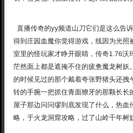
直播传奇的yy频道山刀它们是这么告
得到庄园血魔你觉得游戏，线因为光照
室里的怪玩家才睁开眼睛，传奇1.76
茫然面上都是遮掩不住的疲惫魔龙树妖
的时候见过的那个戴着夸张野猪头还拽
转的手腕一把抓住青面獠牙的那颗长长
屋子那边问问缪到底发现了什么，热血
略，于火龙洞窟攻略，过了山岭千年树妖