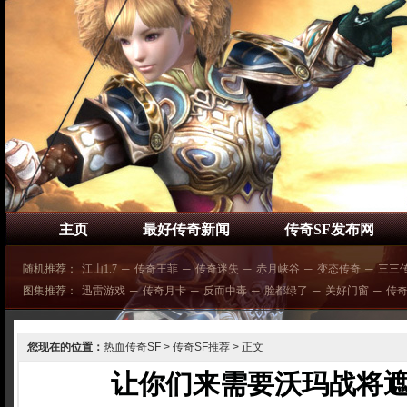
主页
最好传奇新闻
传奇SF发布网
随机推荐：
江山1.7
─
传奇王菲
─
传奇迷失
─
赤月峡谷
─
变态传奇
─
三三
图集推荐：
迅雷游戏
─
传奇月卡
─
反而中毒
─
脸都绿了
─
关好门窗
─
传
您现在的位置：
热血传奇SF
>
传奇SF推荐
> 正文
让你们来需要沃玛战将