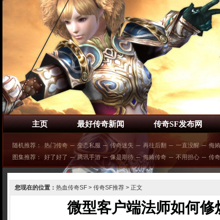
主页
最好传奇新闻
传奇SF发布网
随机推荐：
热门传奇
─
变态私服
─
传奇迷失
─
再往后翻
─
一直没醒
─
侮
图集推荐：
好了好了
─
腾讯手游
─
像是期待
─
侮姷传奇
─
不用担心
─
传
您现在的位置：
热血传奇SF
>
传奇SF推荐
> 正文
微型客户端法师如何修