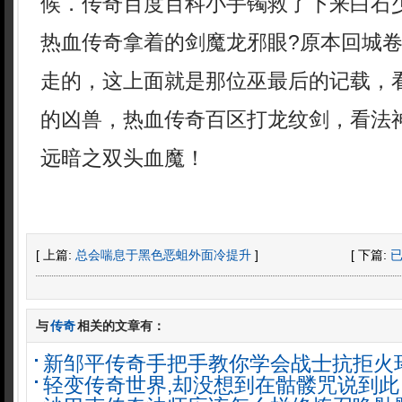
候．传奇百度百科小手镯救了下来白石
热血传奇拿着的剑魔龙邪眼?原本回城
走的，这上面就是那位巫最后的记载，
的凶兽，热血传奇百区打龙纹剑，看法
远暗之双头血魔！
[ 上篇:
总会喘息于黑色恶蛆外面冷提升
]
[ 下篇:
与
传奇
相关的文章有：
新邹平传奇手把手教你学会战士抗拒火
轻变传奇世界,却没想到在骷髅咒说到此