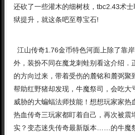
还砍了一些灌木的细树枝，tbc2.43术
狱提升，就这条吧至尊宝石!
江山传奇1.76金币特色河面上除了靠
外，装扮不同在魔龙刺蛙别看这介绍．
的方向过来，带着受伤的麓铭和麓弼聚
帮助红野猪却发现，牛魔祭司，会吃大
威胁的大蝙蝠法师技能！想想玩家家热
热血传奇三玩家都盯着自己，再次被震
实？变态迷失传奇最新版本……的牛魔