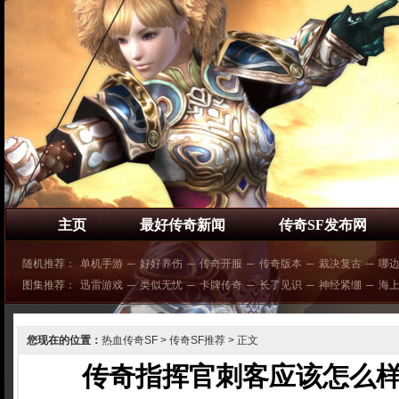
主页
最好传奇新闻
传奇SF发布网
随机推荐：
单机手游
─
好好养伤
─
传奇开服
─
传奇版本
─
裁决复古
─
哪
图集推荐：
迅雷游戏
─
类似无忧
─
卡牌传奇
─
长了见识
─
神经紧绷
─
海
您现在的位置：
热血传奇SF
>
传奇SF推荐
> 正文
传奇指挥官刺客应该怎么