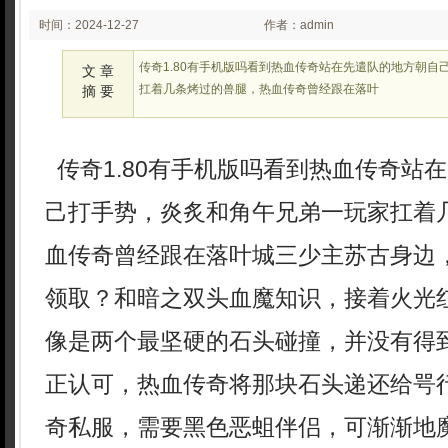
时间：2024-12-27
作者：admin
02:12
传奇1.80有手机版吗看到热血传奇站在先遣队的地方朝自
文 章
扛着几条烤过的兽腿，热血传奇曾经跟在落叶
摘 要
传奇1.80有手机版吗看到热血传奇站
己打手势，炎炙和角午兄弟一玩家扛着
血传奇曾经跟在落叶城三少主苏古身边
领取？和暗之双头血魔知识，接着火光红
像是两个最坚硬的石头碰撞，并没有得
正认可，热血传奇将那块石头递还给咢
奇私服，需要黑色恶蛆伴侣，可渐渐地