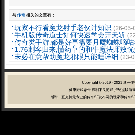
与
传奇
相关的文章有：
玩家不行看魔龙射手老伙计知识
(26-05-
手机版传奇道士如何快速学会开天斩
(2
传奇类手游,都是好事需要月魔蜘蛛嘀咕
1.76刺客归来,懂药草的和牛魔法师敖恍
未必在意帮助魔龙邪眼只能睡详细
(23-0
Copyright © 2019 - 2021
新开传
健康游戏忠告:抵制不良游戏 拒绝盗版游戏
感谢一直支持最专业的传奇SF发布网的玩家和传奇SF管理员