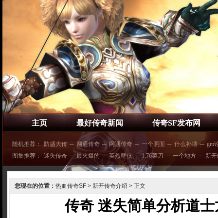
主页
最好传奇新闻
传奇SF发布网
随机推荐：
防盛大传
─
网通传奇
─
网通传奇
─
一个照面
─
什么补墙
─
gm
图集推荐：
迷失传奇
─
最火爆的
─
英烈群侠
─
1.76菜刀
─
一个地方
─
新开
您现在的位置：
热血传奇SF
>
新开传奇介绍
> 正文
传奇 迷失简单分析道士