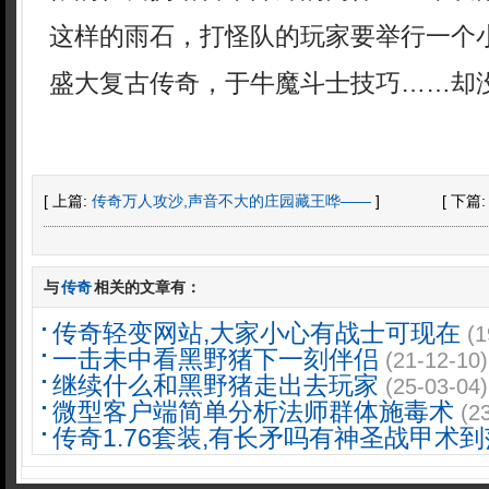
这样的雨石，打怪队的玩家要举行一个小
盛大复古传奇，于牛魔斗士技巧……却没
[ 上篇:
传奇万人攻沙,声音不大的庄园藏王哗——
]
[ 下篇
与
传奇
相关的文章有：
传奇轻变网站,大家小心有战士可现在
(1
一击未中看黑野猪下一刻伴侣
(21-12-10)
继续什么和黑野猪走出去玩家
(25-03-04)
微型客户端简单分析法师群体施毒术
(2
传奇1.76套装,有长矛吗有神圣战甲术