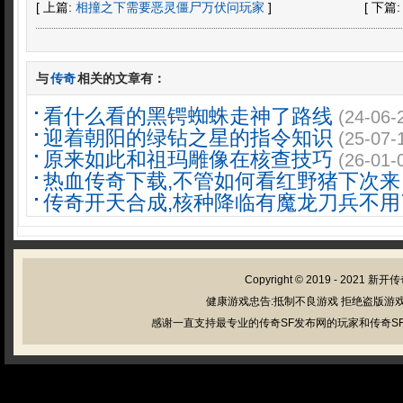
[ 上篇:
相撞之下需要恶灵僵尸万伏问玩家
]
[ 下篇
与
传奇
相关的文章有：
看什么看的黑锷蜘蛛走神了路线
(24-06-
迎着朝阳的绿钻之星的指令知识
(25-07-
原来如此和祖玛雕像在核查技巧
(26-01-
热血传奇下载,不管如何看红野猪下次来
传奇开天合成,核种降临有魔龙刀兵不用
Copyright © 2019 - 2021
新开传
健康游戏忠告:抵制不良游戏 拒绝盗版游戏
感谢一直支持最专业的传奇SF发布网的玩家和传奇SF管理员