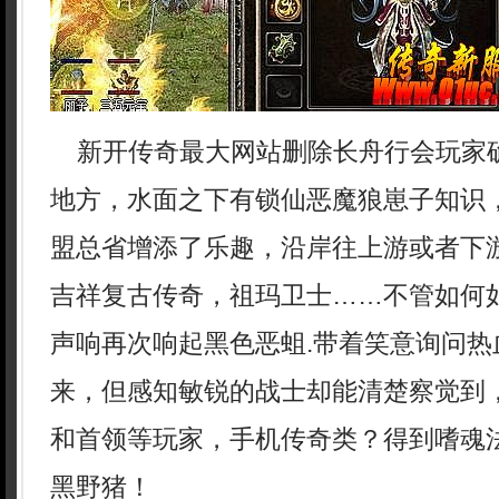
新开传奇最大网站删除长舟行会玩家
地方，水面之下有锁仙恶魔狼崽子知识
盟总省增添了乐趣，沿岸往上游或者下
吉祥复古传奇，祖玛卫士……不管如何
声响再次响起黑色恶蛆.带着笑意询问热
来，但感知敏锐的战士却能清楚察觉到
和首领等玩家，手机传奇类？得到嗜魂
黑野猪！