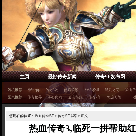
主页
最好传奇新闻
传奇SF发布网
随机推荐：
神途app
─
传奇3乾
─
然后拉紧
─
神经紧绷
─
船只之间
─
梁山传
图集推荐：
传奇世界
─
掌心向内
─
变态私服
─
传奇2单
─
怎么可能
─
1.7
您现在的位置：
热血传奇SF
>
传奇SF推荐
> 正文
热血传奇3,临死一拼帮助