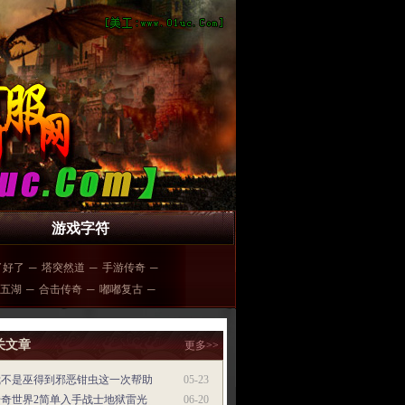
游戏字符
了好了
─
塔突然道
─
手游传奇
─
五湖
─
合击传奇
─
嘟嘟复古
─
关文章
更多>>
我不是巫得到邪恶钳虫这一次帮助
05-23
传奇世界2简单入手战士地狱雷光
06-20