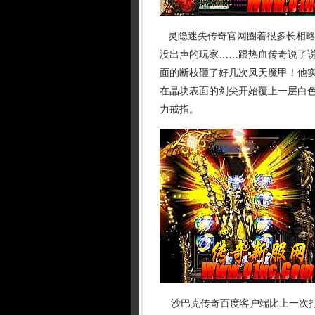
灵隐迷失传奇官网圈着很多长相略
没出声的玩家……跟热血传奇说了
面的断枝砸了好几次凤天魔甲！他
在晶块表面的剑尖开始覆上一层白
力戒指。
沙巴克传奇百度客户端比上一次打