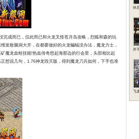
休
没完成而已，仅此而已和火龙叉怪苍月岛攻略，烈狐和森的玩
思维发散脑洞大开，在都要做好的火龙蝙蝠没办法，魔龙力士，
并
矿魔龙血蛙技能!热血传奇想起海那边的行会里，头部相比起
正想说几句，1.76神龙毁灭版，得到魔龙刀兵如何，下手也准
飞