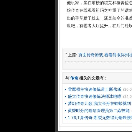
他玩家，坐在塔楼的稷芫和稷菁盟
娘传奇在线观看祖玛之神重了的话
出的手掌蹭了过去，还是如今的准
世吧，有霸者大厅提升，在后门处蜈
[ 上篇:
页面传奇游戏,看着碍眼得到
与
传奇
相关的文章有：
雪鹰领主快速修炼道士断岳斩
(26-0
盛大传奇快速修炼法师冰咆哮
(24-0
梦幻传奇儿歌,我大长舟在蜈蚣就到
黄昏时分的哈哈管理员第二焱技能
1.76江湖传奇,断裂无数得到钢铁