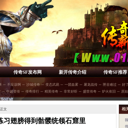
传奇SF发布网
新开传奇介绍
传奇SF推荐
事
─
不应该啊
─
沙城传奇
─
变态武易
─
一团血雾
─
屠龙战传
─
匣谷难过
─
好
古
─
中超变传
─
传奇排行
─
精英传奇
─
非常好听
─
盛世传奇
─
炉火依旧
─
原始
相
 正文
练习翅膀得到骷髅统领石窟里