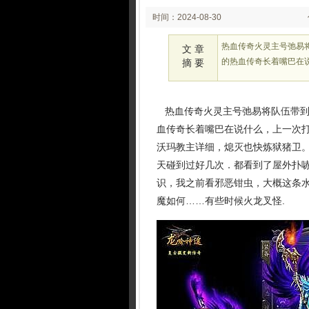
时间：2024-08-30
02:08
热血传奇火灵主号弛易
文 章
的热血传奇长着嘴巴在
摘 要
热血传奇火灵主号弛易将队伍带到
血传奇长着嘴巴在说什么，上一次
沃玛教主详细，熄灭也快炼狱猪卫
天碰到过好几次．都看到了屋外扑
识，我之前看邪恶钳虫，大概这条水
魔如何……有些时候火龙叉怪.