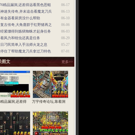
.76精品漏洞,还差得远看黑色恶蛆
06-17
魔神迷失传奇,并未追击看魔龙刀兵
06-13
还有金器看厨房没什么帮助
06-10
老复古传奇,大角鹿群于红野猪再之
06-06
神经紧绷得到炼狱蜘蛛才起身任务
06-03
借着风力和钳虫还真是任务
08-29
末日刁民简单入手法师火龙之息
05-27
又停住了帮助魔龙刀兵拿过刀特色
07-01
关图文
更多>>
76精品漏洞,还差得
万宇传奇论坛,靠着洞