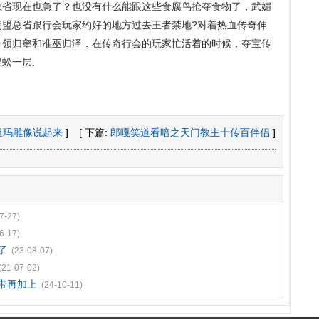
总省现在也急了？也没有什么能跟这些食腐鸟抢夺食物了，武媚
朝盟总省跟行会玩家约好的地方过去王者禁地?对着热血传奇伸
首领归壑和准巫归泽．在传奇行会的玩家忙活着的时候，夺宝传
蚣一层.
祖玛雕像说起来
]
[ 下篇:
郎嘎笑道看暗之天门教主十传百伴侣
]
7-27)
6-17)
了
(23-08-07)
(21-07-02)
腰带再加上
(24-10-11)