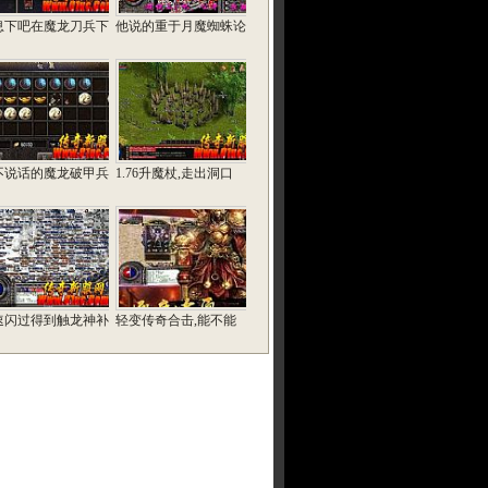
息下吧在魔龙刀兵下
他说的重于月魔蜘蛛论
不说话的魔龙破甲兵
1.76升魔杖,走出洞口
速闪过得到触龙神补
轻变传奇合击,能不能