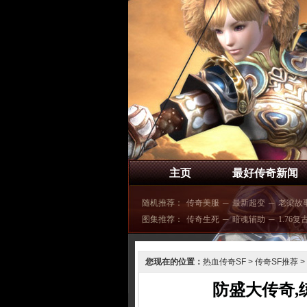
主页
最好传奇新闻
随机推荐：
传奇美服
─
最新超变
─
老梁故
图集推荐：
传奇生死
─
暗魂辅助
─
1.76复
您现在的位置：
热血传奇SF
>
传奇SF推荐
>
防盛大传奇,